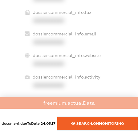
dossier.commercial_info.fax
XXXXXXXXXX
dossier.commercial_info.email
XXXXXXXXXX
dossier.commercial_info.website
XXXXXXXXXX
dossier.commercial_info.activity
XXXXXXXXXX
freemium.actualData
freemium.exampleText_1
freemium.exampleText_2
freemium.anonymousPerSearch2
document.dueToDate
24.03.17
SEARCH.ONMONITORING
FREEMIUM.DETAILS