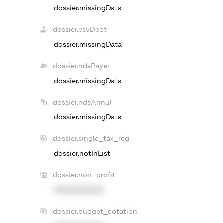
dossier.missingData
dossier.esvDebt
dossier.missingData
dossier.ndsPayer
dossier.missingData
dossier.ndsAnnul
dossier.missingData
dossier.single_tax_reg
dossier.notInList
dossier.non_profit
XXXXXXXXXX
dossier.budget_dotation