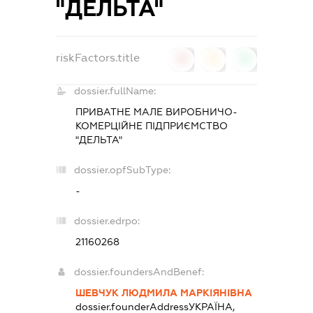
"ДЕЛЬТА"
riskFactors.title
0
0
0
dossier.fullName:
ПРИВАТНЕ МАЛЕ ВИРОБНИЧО-
КОМЕРЦІЙНЕ ПІДПРИЄМСТВО
"ДЕЛЬТА"
dossier.opfSubType:
-
dossier.edrpo:
21160268
dossier.foundersAndBenef:
ШЕВЧУК ЛЮДМИЛА МАРКІЯНІВНА
dossier.founderAddress
УКРАЇНА,