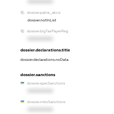
XXXXXXXXXX
dossier.palne_akciz
dossier.notInList
dossier.bigTaxPayerReg
XXXXXXXXXX
dossier.declarations.title
dossier.declarations.noData
dossier.sanctions
dossier.specSanctions
XXXXXXXXXX
dossier.rnboSanctions
XXXXXXXXXX