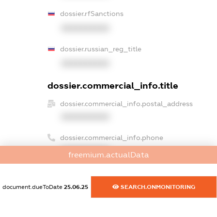
dossier.rfSanctions
XXXXXXXXXX
dossier.russian_reg_title
XXXXXXXXXX
dossier.commercial_info.title
dossier.commercial_info.postal_address
XXXXXXXXXX
dossier.commercial_info.phone
XXXXXXXXXX
freemium.actualData
dossier.commercial_info.fax
XXXXXXXXXX
document.dueToDate
25.06.25
SEARCH.ONMONITORING
dossier.commercial_info.email