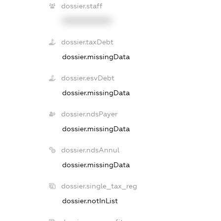
dossier.staff
XXXXXXXXXX
dossier.taxDebt
dossier.missingData
dossier.esvDebt
dossier.missingData
dossier.ndsPayer
dossier.missingData
dossier.ndsAnnul
dossier.missingData
dossier.single_tax_reg
dossier.notInList