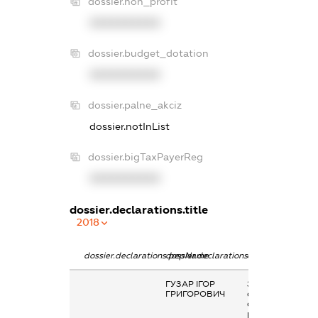
dossier.non_profit
XXXXXXXXXX
dossier.budget_dotation
XXXXXXXXXX
dossier.palne_akciz
dossier.notInList
dossier.bigTaxPayerReg
XXXXXXXXXX
dossier.declarations.title
2018
dossier.declarations.pepName
dossier.declarations.personName
dossier.declarati
ГУЗАР ІГОР
Заробітна плата
ГРИГОРОВИЧ
отримана за
основним місцем
роботи