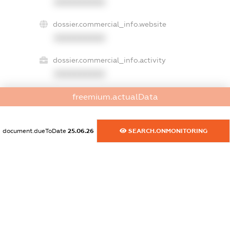
XXXXXXXXXX
dossier.commercial_info.website
XXXXXXXXXX
dossier.commercial_info.activity
XXXXXXXXXX
freemium.actualData
freemium.exampleText_1
freemium.exampleText_2
document.dueToDate
25.06.26
SEARCH.ONMONITORING
freemium.anonymousPerSearch2
FREEMIUM.DETAILS
FREEMIUM.REGISTER