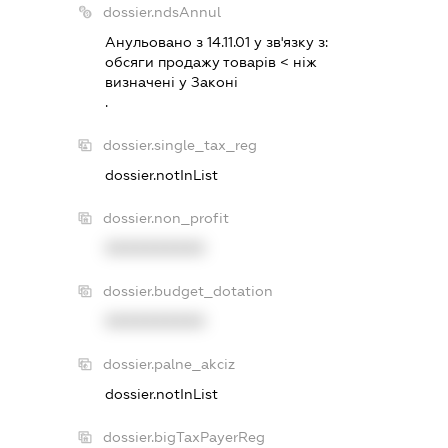
dossier.ndsAnnul
Анульовано з 14.11.01 у зв'язку з:
обсяги продажу товарiв < нiж
визначенi у Законi
.
dossier.single_tax_reg
dossier.notInList
dossier.non_profit
XXXXXXXXXX
dossier.budget_dotation
XXXXXXXXXX
dossier.palne_akciz
dossier.notInList
dossier.bigTaxPayerReg