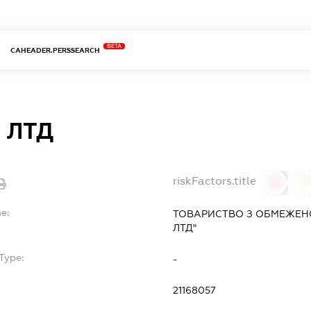
BETA
CAHEADER.PERSSEARCH
І ЛТД
riskFactors.title
0
0
e:
ТОВАРИСТВО З ОБМЕЖЕНО
ЛТД"
Type:
-
21168057