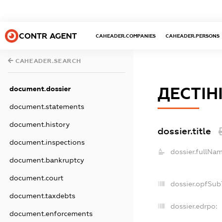
CONTR AGENT
CAHEADER.COMPANIES
CAHEADER.PERSONS
CAHEADER.SEARCH
ДЕСТІН
document.dossier
document.statements
document.history
dossier.title
document.inspections
dossier.fullNam
document.bankruptcy
document.court
dossier.opfSub
document.taxdebts
dossier.edrpo:
document.enforcements