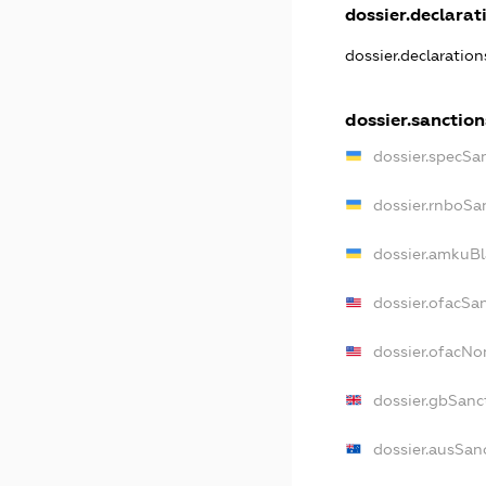
dossier.declarati
dossier.declaratio
dossier.sanction
dossier.specSa
dossier.rnboSa
dossier.amkuBl
dossier.ofacSa
dossier.ofacN
dossier.gbSanc
dossier.ausSan