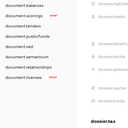
dossier.regDate
document.balances
document.scorings
new!
dossier.heads:
document.tenders
document.publicfunds
dossier.benefici
document.ved
dossier.smida:
document.semantrum
document.relationships
dossier.address
document.licenses
new!
dossier.capital:
dossier.kveds:
dossier.tax