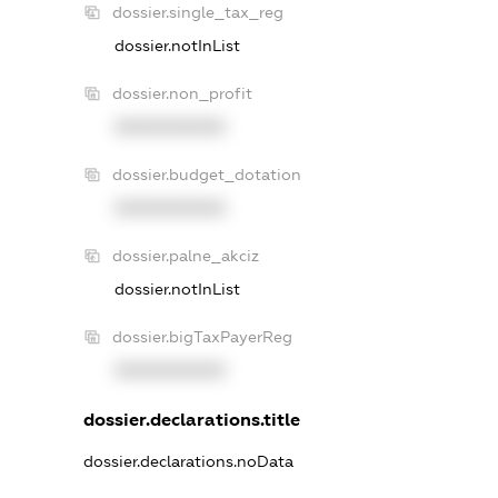
dossier.single_tax_reg
dossier.notInList
dossier.non_profit
XXXXXXXXXX
dossier.budget_dotation
XXXXXXXXXX
dossier.palne_akciz
dossier.notInList
dossier.bigTaxPayerReg
XXXXXXXXXX
dossier.declarations.title
dossier.declarations.noData