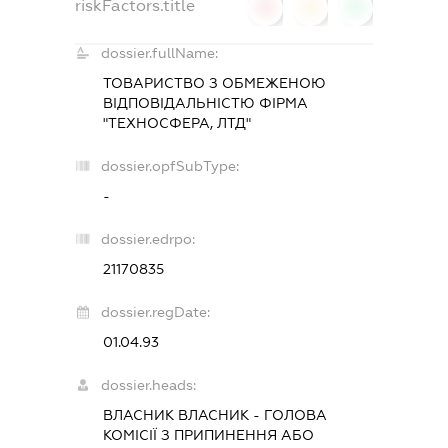
riskFactors.title
0
0
0
dossier.fullName:
ТОВАРИСТВО З ОБМЕЖЕНОЮ
ВІДПОВІДАЛЬНІСТЮ ФІРМА
"ТЕХНОСФЕРА, ЛТД"
dossier.opfSubType:
-
dossier.edrpo:
21170835
dossier.regDate:
01.04.93
dossier.heads:
ВЛАСНИК ВЛАСНИК
-
ГОЛОВА
КОМІСІЇ З ПРИПИНЕННЯ АБО