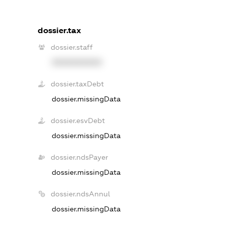
dossier.tax
dossier.staff
XXXXXXXXXX
dossier.taxDebt
dossier.missingData
dossier.esvDebt
dossier.missingData
dossier.ndsPayer
dossier.missingData
dossier.ndsAnnul
dossier.missingData