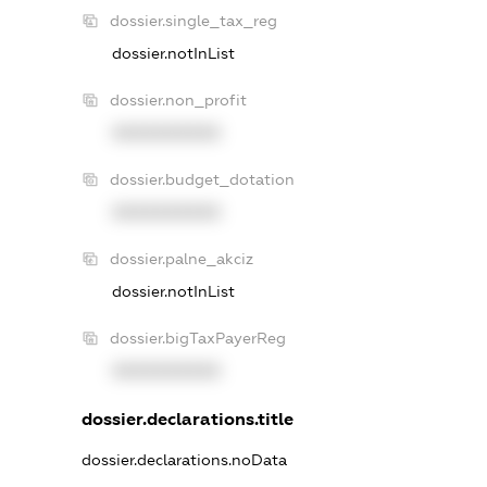
dossier.single_tax_reg
dossier.notInList
dossier.non_profit
XXXXXXXXXX
dossier.budget_dotation
XXXXXXXXXX
dossier.palne_akciz
dossier.notInList
dossier.bigTaxPayerReg
XXXXXXXXXX
dossier.declarations.title
dossier.declarations.noData