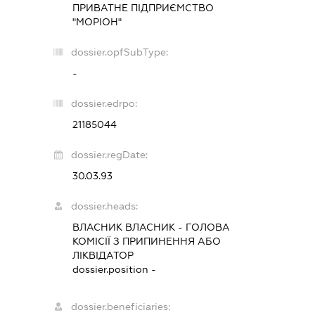
ПРИВАТНЕ ПІДПРИЄМСТВО
"МОРІОН"
dossier.opfSubType:
-
dossier.edrpo:
21185044
dossier.regDate:
30.03.93
dossier.heads:
ВЛАСНИК ВЛАСНИК
-
ГОЛОВА
КОМІСІЇ З ПРИПИНЕННЯ АБО
ЛІКВІДАТОР
dossier.position -
dossier.beneficiaries: