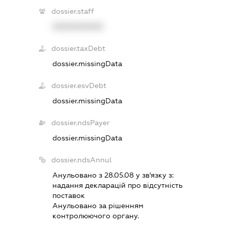
dossier.staff
XXXXXXXXXX
dossier.taxDebt
dossier.missingData
dossier.esvDebt
dossier.missingData
dossier.ndsPayer
dossier.missingData
dossier.ndsAnnul
Анульовано з 28.05.08 у зв'язку з:
надання декларацiй про вiдсутнiсть
поставок
Анульовано за рiшенням
контролюючого органу.