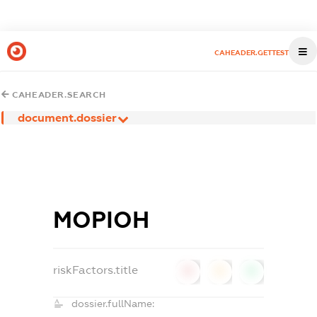
CAHEADER.GETTEST
CAHEADER.SEARCH
document.dossier
МОРІОН
riskFactors.title
0
0
0
dossier.fullName: