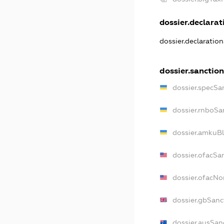
dossier.declarati
dossier.declaratio
dossier.sanction
dossier.specSa
dossier.rnboSa
dossier.amkuBl
dossier.ofacSa
dossier.ofacN
dossier.gbSanc
dossier.ausSan