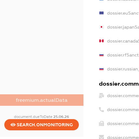
dossier.euSanc
dossier.japanS
dossier.canada
dossier.rfSanc
dossier.russian
dossier.comme
dossier.commer
freemium.actualData
dossier.commer
document.dueToDate
25.06.26
dossier.commer
SEARCH.ONMONITORING
dossier.commer