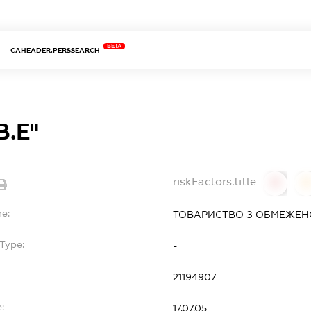
BETA
CAHEADER.PERSSEARCH
В.Е"
riskFactors.title
0
0
me:
ТОВАРИСТВО З ОБМЕЖЕНО
Type:
-
21194907
:
17.07.05