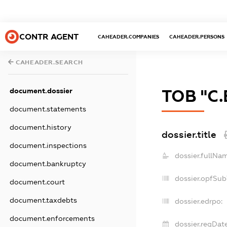
CONTR AGENT
CAHEADER.COMPANIES
CAHEADER.PERSONS
CAHEADER.SEARCH
document.dossier
ТОВ "С.
document.statements
document.history
dossier.title
document.inspections
dossier.fullNa
document.bankruptcy
dossier.opfSub
document.court
document.taxdebts
dossier.edrpo:
document.enforcements
dossier.regDate