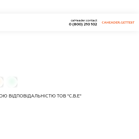
caHeader.contact
CAHEADER.GETTEST
0 (800) 210 102
0
Ю ВІДПОВІДАЛЬНІСТЮ ТОВ "С.В.Е"