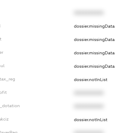
XXXXXXXXXX
t
dossier.missingData
t
dossier.missingData
er
dossier.missingData
nul
dossier.missingData
_tax_reg
dossier.notInList
ofit
XXXXXXXXXX
t_dotation
XXXXXXXXXX
akciz
dossier.notInList
xPayerReg