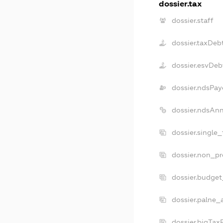
dossier.tax
dossier.staff
dossier.taxDeb
dossier.esvDeb
dossier.ndsPay
dossier.ndsAn
dossier.single
dossier.non_pr
dossier.budge
dossier.palne_
dossier.bigTa