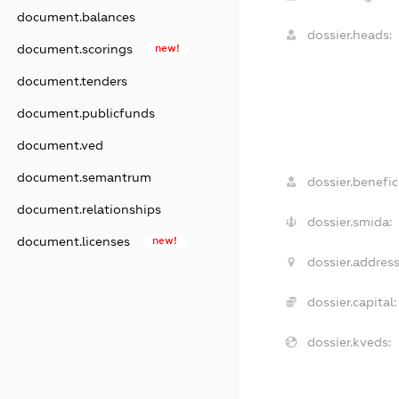
document.balances
dossier.heads:
document.scorings
new!
document.tenders
document.publicfunds
document.ved
document.semantrum
dossier.benefici
document.relationships
dossier.smida:
document.licenses
new!
dossier.address
dossier.capital:
dossier.kveds: