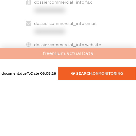
dossier.commercial_info.fax
XXXXXXXXXX
dossier.commercial_info.email
XXXXXXXXXX
dossier.commercial_info.website
XXXXXXXXXX
freemium.actualData
dossier.commercial_info.activity
document.dueToDate
06.08.26
SEARCH.ONMONITORING
XXXXXXXXXX
freemium.exampleText_1
freemium.exampleText_2
freemium.anonymousPerSearch2
FREEMIUM.DETAILS
FREEMIUM.REGISTER