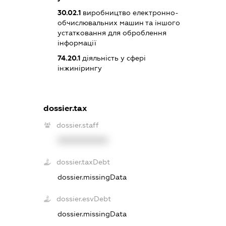
30.02.1
виробництво електронно-
обчислювальних машин та іншого
устатковання для оброблення
інформації
74.20.1
діяльність у сфері
інжинірингу
dossier.tax
dossier.staff
XXXXXXXXXX
dossier.taxDebt
dossier.missingData
dossier.esvDebt
dossier.missingData