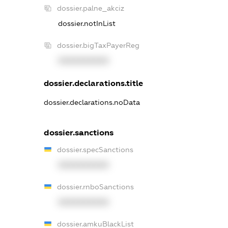
dossier.palne_akciz
dossier.notInList
dossier.bigTaxPayerReg
XXXXXXXXXX
dossier.declarations.title
dossier.declarations.noData
dossier.sanctions
dossier.specSanctions
XXXXXXXXXX
dossier.rnboSanctions
XXXXXXXXXX
dossier.amkuBlackList