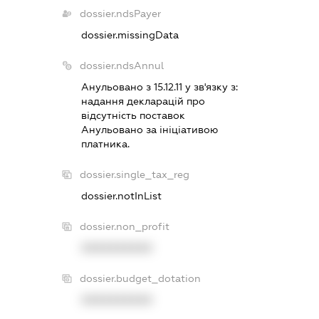
dossier.ndsPayer
dossier.missingData
dossier.ndsAnnul
Анульовано з 15.12.11 у зв'язку з:
надання декларацiй про
вiдсутнiсть поставок
Анульовано за iнiцiативою
платника.
dossier.single_tax_reg
dossier.notInList
dossier.non_profit
XXXXXXXXXX
dossier.budget_dotation
XXXXXXXXXX