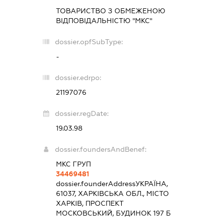
ТОВАРИСТВО З ОБМЕЖЕНОЮ
ВІДПОВІДАЛЬНІСТЮ "МКС"
dossier.opfSubType:
-
dossier.edrpo:
21197076
dossier.regDate:
19.03.98
dossier.foundersAndBenef:
МКС ГРУП
34469481
dossier.founderAddress
УКРАЇНА,
61037, ХАРКІВСЬКА ОБЛ., МІСТО
ХАРКІВ, ПРОСПЕКТ
МОСКОВСЬКИЙ, БУДИНОК 197 Б