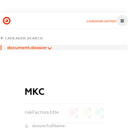
CAHEADER.GETTEST
CAHEADER.SEARCH
document.dossier
МКС
riskFactors.title
0
0
0
dossier.fullName: