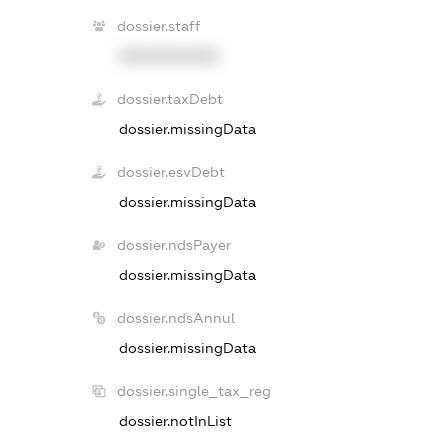
dossier.staff
XXXXXXXXXX
dossier.taxDebt
dossier.missingData
dossier.esvDebt
dossier.missingData
dossier.ndsPayer
dossier.missingData
dossier.ndsAnnul
dossier.missingData
dossier.single_tax_reg
dossier.notInList