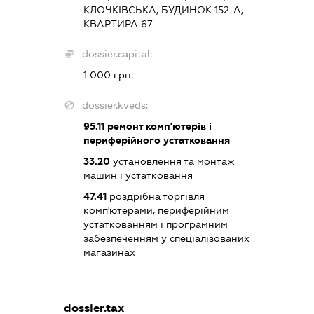
КЛОЧКІВСЬКА, БУДИНОК 152-А,
КВАРТИРА 67
dossier.capital:
1 000 грн.
dossier.kveds:
95.11
ремонт комп'ютерів і
периферійного устатковання
33.20
установлення та монтаж
машин і устатковання
47.41
роздрібна торгівля
комп'ютерами, периферійним
устаткованням і програмним
забезпеченням у спеціалізованих
магазинах
dossier.tax