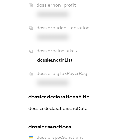
dossier.non_profit
XXXXXXXXXX
dossier.budget_dotation
XXXXXXXXXX
dossier.palne_akciz
dossier.notInList
dossier.bigTaxPayerReg
XXXXXXXXXX
dossier.declarations.title
dossier.declarations.noData
dossier.sanctions
dossier.specSanctions