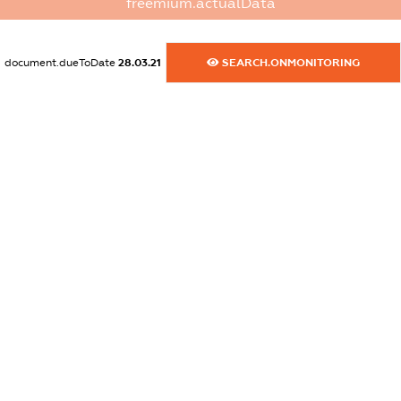
freemium.actualData
dossier.commercial_info.postal_address
XXXXXXXXXX
document.dueToDate
28.03.21
SEARCH.ONMONITORING
dossier.commercial_info.phone
XXXXXXXXXX
dossier.commercial_info.fax
XXXXXXXXXX
dossier.commercial_info.email
XXXXXXXXXX
dossier.commercial_info.website
XXXXXXXXXX
dossier.commercial_info.activity
XXXXXXXXXX