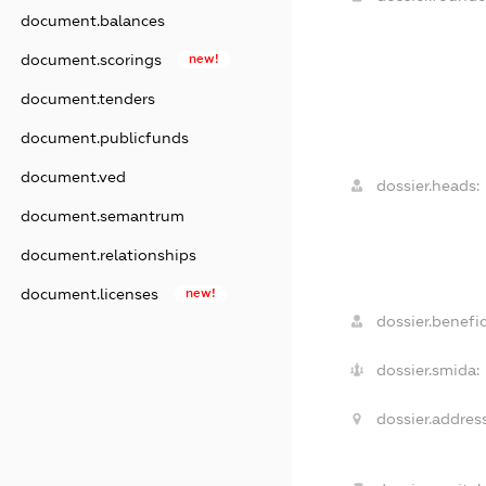
document.balances
document.scorings
new!
document.tenders
document.publicfunds
document.ved
dossier.heads:
document.semantrum
document.relationships
document.licenses
new!
dossier.benefic
dossier.smida:
dossier.address