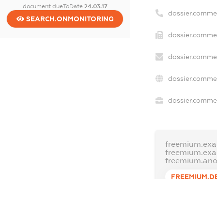
document.dueToDate
24.03.17
dossier.comme
SEARCH.ONMONITORING
dossier.commer
dossier.commer
dossier.commer
dossier.commer
freemium.exa
freemium.ex
freemium.an
FREEMIUM.D