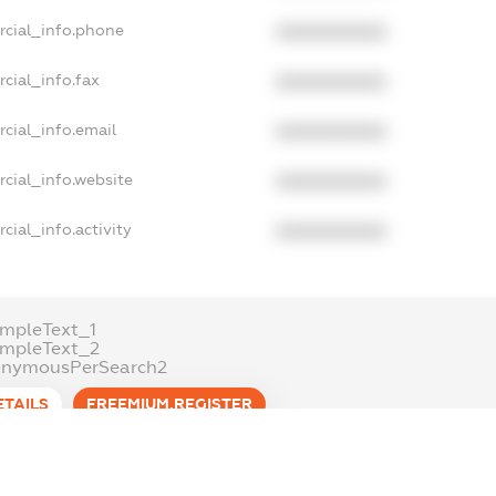
rcial_info.phone
XXXXXXXXXX
cial_info.fax
XXXXXXXXXX
cial_info.email
XXXXXXXXXX
cial_info.website
XXXXXXXXXX
cial_info.activity
XXXXXXXXXX
mpleText_1
ampleText_2
onymousPerSearch2
ETAILS
FREEMIUM.REGISTER