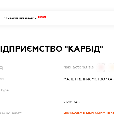
BETA
CAHEADER.PERSSEARCH
ІДПРИЄМСТВО "КАРБІД"
riskFactors.title
0
0
me:
МАЛЕ ПІДПРИЄМСТВО "КАР
bType:
-
21205746
ersAndBenef:
НІКІФОРОВ МИХАЙЛО ІВ