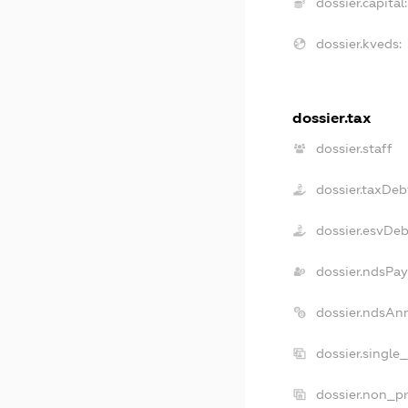
dossier.capital:
dossier.kveds:
dossier.tax
dossier.staff
dossier.taxDeb
dossier.esvDeb
dossier.ndsPay
dossier.ndsAn
dossier.single
dossier.non_pr