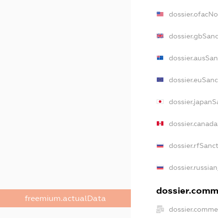
dossier.ofacN
dossier.gbSanc
dossier.ausSan
dossier.euSanc
dossier.japanS
dossier.canad
dossier.rfSanc
dossier.russian
dossier.comme
freemium.actualData
dossier.commer