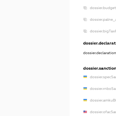
dossier.budge
dossier.palne_
dossier.bigTa
dossier.declarat
dossier.declaratio
dossier.sanctio
dossier.specSa
dossier.rnboSa
dossier.amkuBl
dossier.ofacSa