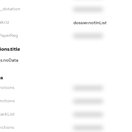
t_dotation
XXXXXXXXXX
akciz
dossier.notInList
xPayerReg
XXXXXXXXXX
ions.title
ns.noData
ns
nctions
XXXXXXXXXX
nctions
XXXXXXXXXX
ackList
XXXXXXXXXX
nctions
XXXXXXXXXX