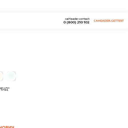
caHeader.contact
CAHEADER.GETTEST
0 (800) 210 102
0
БІД"
АНОВИЧ