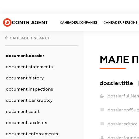
CONTR AGENT
CAHEADER.COMPANIES
CAHEADER.PERSONS
CAHEADER.SEARCH
document.dossier
МАЛЕ П
document.statements
document.history
dossier.title
document.inspections
dossier.fullNa
document.bankruptcy
dossier.opfSu
document.court
document.taxdebts
dossier.edrpo:
document.enforcements
dossier.found