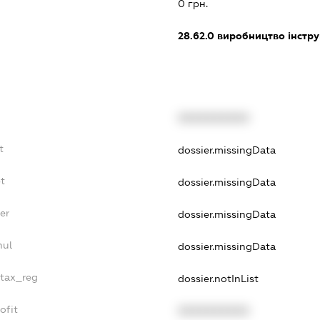
0 грн.
28.62.0
виробництво інстру
XXXXXXXXXX
t
dossier.missingData
t
dossier.missingData
er
dossier.missingData
nul
dossier.missingData
_tax_reg
dossier.notInList
ofit
XXXXXXXXXX