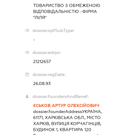
ТОВАРИСТВО З ОБМЕЖЕНОЮ
ВІДПОВІДАЛЬНІСТЮ -ФІРМА
"ЛІЛЯ"
dossier.opfSubType:
-
dossier.edrpo:
21212657
dossier.regDate:
26.08.93
dossier.foundersAndBenef:
ЄСЬКОВ АРТУР ОЛЕКСІЙОВИЧ
dossier.founderAddress
УКРАЇНА,
61171, ХАРКІВСЬКА ОБЛ., МІСТО
ХАРКІВ, ВУЛИЦЯ КОРЧАГІНЦІВ,
БУДИНОК 1, КВАРТИРА 120