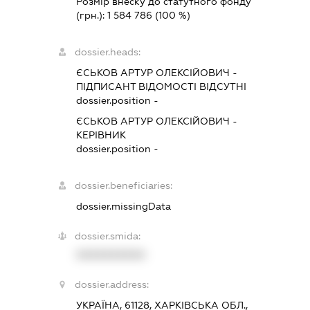
Розмір внеску до статутного фонду
(грн.):
1 584 786
(100 %)
dossier.heads:
ЄСЬКОВ АРТУР ОЛЕКСІЙОВИЧ
-
ПІДПИСАНТ
ВІДОМОСТІ ВІДСУТНІ
dossier.position -
ЄСЬКОВ АРТУР ОЛЕКСІЙОВИЧ
-
КЕРІВНИК
dossier.position -
dossier.beneficiaries:
dossier.missingData
dossier.smida:
XXXXXXXXXX
dossier.address:
УКРАЇНА, 61128, ХАРКІВСЬКА ОБЛ.,