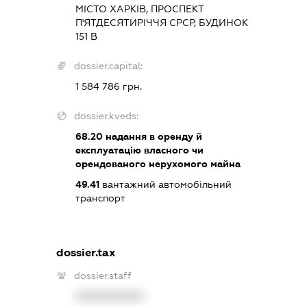
МІСТО ХАРКІВ, ПРОСПЕКТ
П'ЯТДЕСЯТИРІЧЧЯ СРСР, БУДИНОК
151 В
dossier.capital:
1 584 786 грн.
dossier.kveds:
68.20
надання в оренду й
експлуатацію власного чи
орендованого нерухомого майна
49.41
вантажний автомобільний
транспорт
dossier.tax
dossier.staff
XXXXXXXXXX