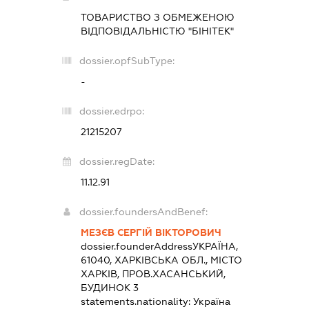
ТОВАРИСТВО З ОБМЕЖЕНОЮ
ВІДПОВІДАЛЬНІСТЮ "БІНІТЕК"
dossier.opfSubType:
-
dossier.edrpo:
21215207
dossier.regDate:
11.12.91
dossier.foundersAndBenef:
МЕЗЄВ СЕРГІЙ ВІКТОРОВИЧ
dossier.founderAddress
УКРАЇНА,
61040, ХАРКІВСЬКА ОБЛ., МІСТО
ХАРКІВ, ПРОВ.ХАСАНСЬКИЙ,
БУДИНОК 3
statements.nationality:
Україна