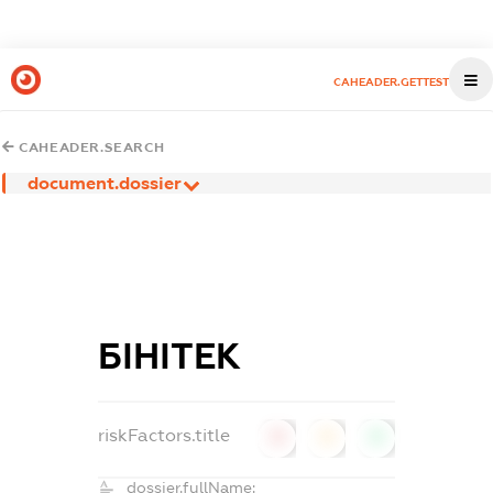
CAHEADER.GETTEST
CAHEADER.SEARCH
document.dossier
БІНІТЕК
riskFactors.title
0
0
0
dossier.fullName: