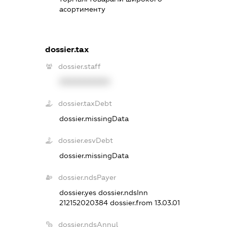
асортименту
dossier.tax
dossier.staff
XXXXXXXXXX
dossier.taxDebt
dossier.missingData
dossier.esvDebt
dossier.missingData
dossier.ndsPayer
dossier.yes
dossier.ndsInn
212152020384
dossier.from 13.03.01
dossier.ndsAnnul