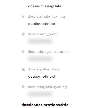
dossier.missingData
dossier.single_tax_reg
dossier.notInList
dossier.non_profit
XXXXXXXXXX
dossier.budget_dotation
XXXXXXXXXX
dossier.palne_akciz
dossier.notInList
dossier.bigTaxPayerReg
XXXXXXXXXX
dossier.declarations.title