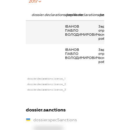
2017
dossier.declarations.pepName
dossier.declarations.personName
dossier.declaratio
ІВАНОВ
Заробітна плата
ПАВЛО
отримана за
ВОЛОДИМИРОВИЧ
основним місцем
роботи
ІВАНОВ
Заробітна плата
ПАВЛО
отримана за
ВОЛОДИМИРОВИЧ
основним місцем
роботи
dossier.declarations.license_1
dossier.declarations.license_2
dossier.declarations.license_3
dossier.sanctions
dossier.specSanctions
XXXXXXXXXX