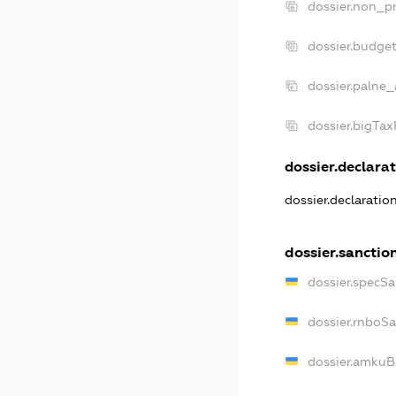
dossier.non_pr
dossier.budge
dossier.palne_
dossier.bigTa
dossier.declarat
dossier.declaratio
dossier.sanctio
dossier.specSa
dossier.rnboS
dossier.amkuB