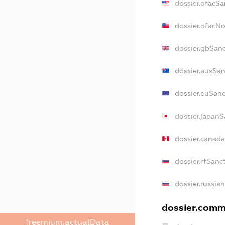
dossier.ofacSa
dossier.ofacN
dossier.gbSan
dossier.ausSan
dossier.euSan
dossier.japanS
dossier.canad
dossier.rfSanc
dossier.russia
dossier.comme
freemium.actualData