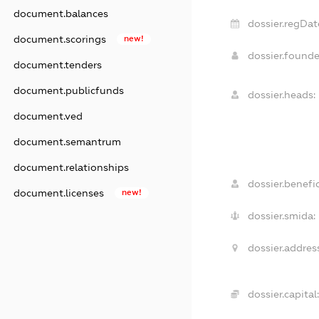
document.balances
dossier.regDat
document.scorings
new!
dossier.found
document.tenders
document.publicfunds
dossier.heads:
document.ved
document.semantrum
document.relationships
dossier.benefic
document.licenses
new!
dossier.smida:
dossier.addres
dossier.capital: