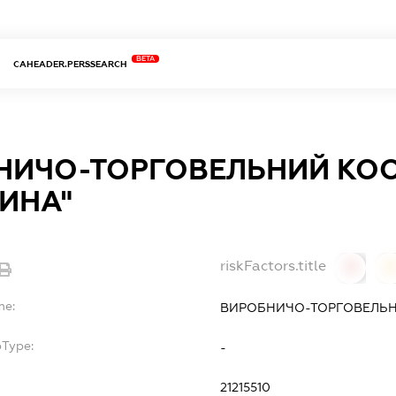
BETA
CAHEADER.PERSSEARCH
НИЧО-ТОРГОВЕЛЬНИЙ КО
ИНА"
riskFactors.title
0
0
me:
ВИРОБНИЧО-ТОРГОВЕЛЬН
bType:
-
21215510