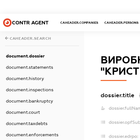
CONTR AGENT
CAHEADER.COMPANIES
CAHEADER.PERSONS
CAHEADER.SEARCH
document.dossier
ВИРОБ
document.statements
"КРИСТ
document.history
document.inspections
dossier.title
document.bankruptcy
dossier.fullNa
document.court
dossier.opfSu
document.taxdebts
document.enforcements
dossier.edrpo: