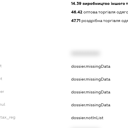
14.39
виробництво іншого т
46.42
оптова торгівля одяго
47.71
роздрібна торгівля од
XXXXXXXXXX
t
dossier.missingData
bt
dossier.missingData
er
dossier.missingData
nul
dossier.missingData
_tax_reg
dossier.notInList