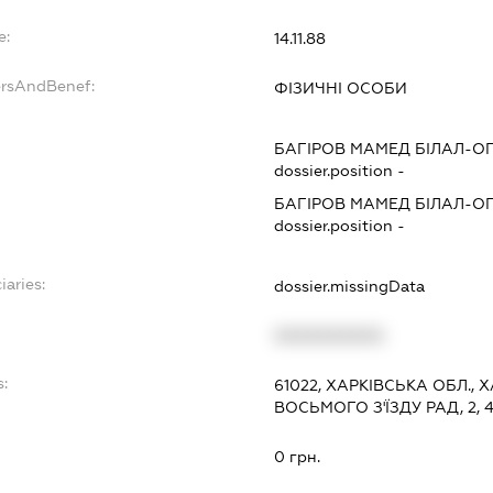
e:
14.11.88
ersAndBenef:
ФІЗИЧНІ ОСОБИ
БАГІРОВ МАМЕД БІЛАЛ-О
dossier.position -
БАГІРОВ МАМЕД БІЛАЛ-О
dossier.position -
iaries:
dossier.missingData
XXXXXXXXXX
s:
61022, ХАРКІВСЬКА ОБЛ.,
ВОСЬМОГО З'ЇЗДУ РАД, 2, 
0 грн.