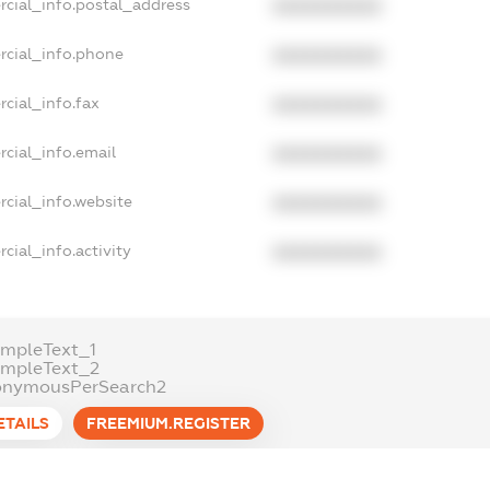
rcial_info.postal_address
XXXXXXXXXX
rcial_info.phone
XXXXXXXXXX
cial_info.fax
XXXXXXXXXX
cial_info.email
XXXXXXXXXX
cial_info.website
XXXXXXXXXX
cial_info.activity
XXXXXXXXXX
mpleText_1
ampleText_2
onymousPerSearch2
ETAILS
FREEMIUM.REGISTER