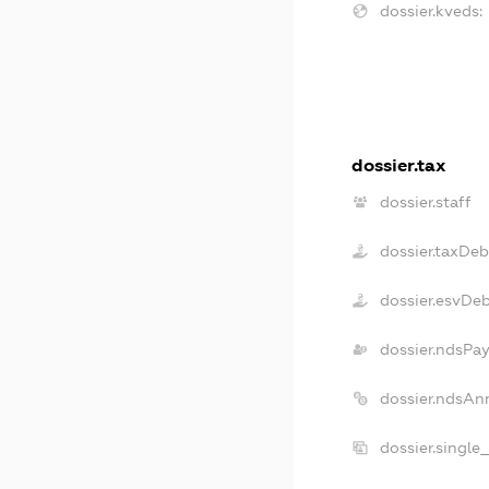
dossier.kveds:
dossier.tax
dossier.staff
dossier.taxDeb
dossier.esvDe
dossier.ndsPay
dossier.ndsAn
dossier.single