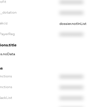
ofit
XXXXXXXXXX
t_dotation
XXXXXXXXXX
akciz
dossier.notInList
xPayerReg
XXXXXXXXXX
ions.title
ns.noData
ns
nctions
XXXXXXXXXX
anctions
XXXXXXXXXX
lackList
XXXXXXXXXX