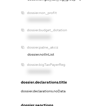
dossier.non_profit
XXXXXXXXXX
dossier.budget_dotation
XXXXXXXXXX
dossier.palne_akciz
dossier.notInList
dossier.bigTaxPayerReg
XXXXXXXXXX
dossier.declarations.title
dossier.declarations.noData
dossier.sanctions