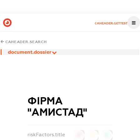
CAHEADER.GETTEST
CAHEADER.SEARCH
document.dossier
ФІРМА
"АМИСТАД"
riskFactors.title
0
0
0