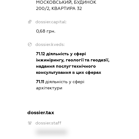
МОСКОВСЬКИЙ, БУДИНОК
200/2, КВАРТИРА 32
dossier.capital:
0,68 грн.
dossier.kveds:
71.12
діяльність у сфері
інжинірингу, геології та геодезії,
надання послуг технічного
консультування в цих сферах
71.11
діяльність у сфері
архітектури
dossier.tax
dossier.staff
XXXXXXXXXX