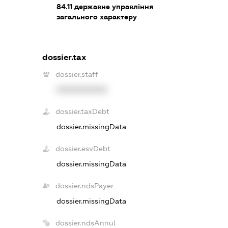
84.11
державне управління
загального характеру
dossier.tax
dossier.staff
XXXXXXXXXX
dossier.taxDebt
dossier.missingData
dossier.esvDebt
dossier.missingData
dossier.ndsPayer
dossier.missingData
dossier.ndsAnnul