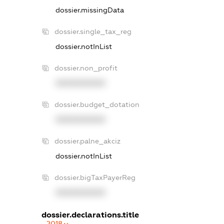
dossier.missingData
dossier.single_tax_reg
dossier.notInList
dossier.non_profit
XXXXXXXXXX
dossier.budget_dotation
XXXXXXXXXX
dossier.palne_akciz
dossier.notInList
dossier.bigTaxPayerReg
XXXXXXXXXX
dossier.declarations.title
2018