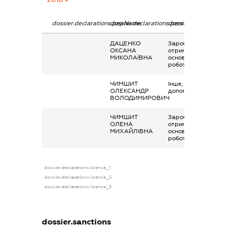
dossier.declarations.pepName
dossier.declarations.personName
dossier.declaration
ДАЦЕНКО
Заробітна плата
ОКСАНА
отримана за
МИКОЛАЇВНА
основним місцем
роботи
ЧИМШИТ
Інше, матеріальна
ОЛЕКСАНДР
допомога
ВОЛОДИМИРОВИЧ
ЧИМШИТ
Заробітна плата
ОЛЕНА
отримана за
МИХАЙЛІВНА
основним місцем
роботи
dossier.declarations.license_1
dossier.declarations.license_2
dossier.declarations.license_3
dossier.sanctions