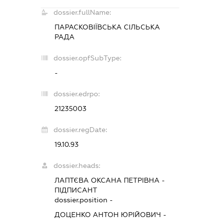
dossier.fullName:
ПАРАСКОВІЇВСЬКА СІЛЬСЬКА
РАДА
dossier.opfSubType:
-
dossier.edrpo:
21235003
dossier.regDate:
19.10.93
dossier.heads:
ЛАПТЄВА ОКСАНА ПЕТРІВНА
-
ПІДПИСАНТ
dossier.position -
ДОЦЕНКО АНТОН ЮРІЙОВИЧ
-