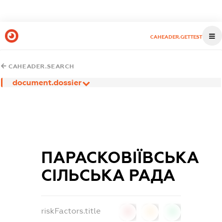
CAHEADER.GETTEST
CAHEADER.SEARCH
document.dossier
ПАРАСКОВІЇВСЬКА
СІЛЬСЬКА РАДА
riskFactors.title
0
0
0