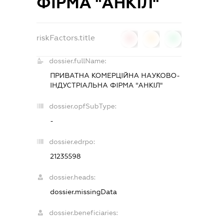
ФІРМА "АНКІЛ"
riskFactors.title
0
0
0
dossier.fullName:
ПРИВАТНА КОМЕРЦІЙНА НАУКОВО-
ІНДУСТРІАЛЬНА ФІРМА "АНКІЛ"
dossier.opfSubType:
-
dossier.edrpo:
21235598
dossier.heads:
dossier.missingData
dossier.beneficiaries: