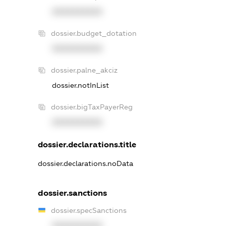
XXXXXXXXXX
dossier.budget_dotation
XXXXXXXXXX
dossier.palne_akciz
dossier.notInList
dossier.bigTaxPayerReg
XXXXXXXXXX
dossier.declarations.title
dossier.declarations.noData
dossier.sanctions
dossier.specSanctions
XXXXXXXXXX