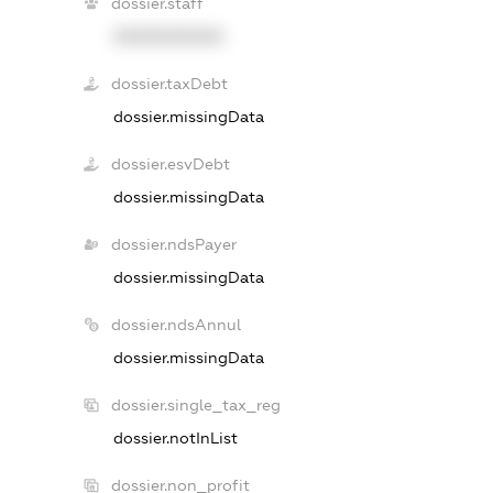
dossier.staff
XXXXXXXXXX
dossier.taxDebt
dossier.missingData
dossier.esvDebt
dossier.missingData
dossier.ndsPayer
dossier.missingData
dossier.ndsAnnul
dossier.missingData
dossier.single_tax_reg
dossier.notInList
dossier.non_profit