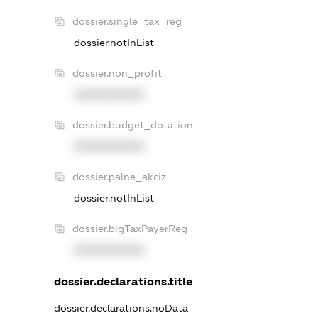
dossier.single_tax_reg
dossier.notInList
dossier.non_profit
XXXXXXXXXX
dossier.budget_dotation
XXXXXXXXXX
dossier.palne_akciz
dossier.notInList
dossier.bigTaxPayerReg
XXXXXXXXXX
dossier.declarations.title
dossier.declarations.noData