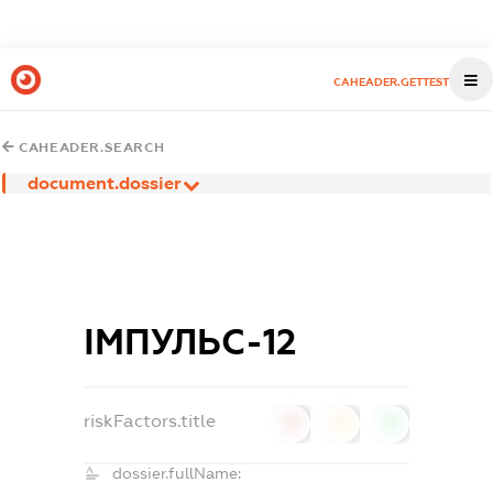
CAHEADER.GETTEST
CAHEADER.SEARCH
document.dossier
ІМПУЛЬС-12
riskFactors.title
0
0
0
dossier.fullName: