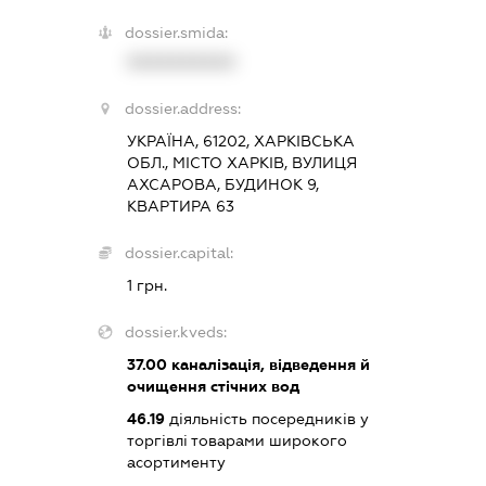
dossier.smida:
XXXXXXXXXX
dossier.address:
УКРАЇНА, 61202, ХАРКІВСЬКА
ОБЛ., МІСТО ХАРКІВ, ВУЛИЦЯ
АХСАРОВА, БУДИНОК 9,
КВАРТИРА 63
dossier.capital:
1 грн.
dossier.kveds:
37.00
каналізація, відведення й
очищення стічних вод
46.19
діяльність посередників у
торгівлі товарами широкого
асортименту