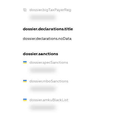
dossier.bigTaxPayerReg
XXXXXXXXXX
dossier.declarations.title
dossier.declarations.noData
dossier.sanctions
dossier.specSanctions
XXXXXXXXXX
dossier.rnboSanctions
XXXXXXXXXX
dossier.amkuBlackList
XXXXXXXXXX