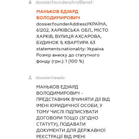
dossier.foundersAndBenef:
МАНЬКОВ ЕДУАРД
ВОЛОДИМИРОВИЧ
dossier.founderAddress
УКРАЇНА,
61202, ХАРКІВСЬКА ОБЛ., МІСТО
ХАРКІВ, ВУЛИЦЯ АХСАРОВА,
БУДИНОК 9, КВАРТИРА 63
statements.nationality:
Україна
Розмір внеску до статутного
фонду (грн.):
1
(100 %)
dossier.heads:
МАНЬКОВ ЕДУАРД
ВОЛОДИМИРОВИЧ
-
ПРЕДСТАВНИК
ВЧИНЯТИ ДІЇ ВІД
ІМЕНІ ЮРИДИЧНОЇ ОСОБИ, У
ТОМУ ЧИСЛІ ПІДПИСУВАТИ
ДОГОВОРИ ТОЩО (ЗГІДНО
СТАТУТУ), ПОДАВАТИ
ДОКУМЕНТИ ДЛЯ ДЕРЖАВНОЇ
РЕЄСТРАЦІЇ ВІД ІМЕНІ