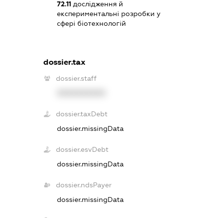
72.11
дослідження й
експериментальні розробки у
сфері біотехнологій
dossier.tax
dossier.staff
XXXXXXXXXX
dossier.taxDebt
dossier.missingData
dossier.esvDebt
dossier.missingData
dossier.ndsPayer
dossier.missingData