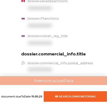
dossier.canadaSanctions
XXXXXXXXXX
dossier.rfSanctions
XXXXXXXXXX
dossier.russian_reg_title
XXXXXXXXXX
dossier.commercial_info.title
dossier.commercial_info.postal_address
XXXXXXXXXX
dossier.commercial_info.phone
freemium.actualData
XXXXXXXXXX
dossier.commercial_info.fax
document.dueToDate
11.05.25
SEARCH.ONMONITORING
XXXXXXXXXX