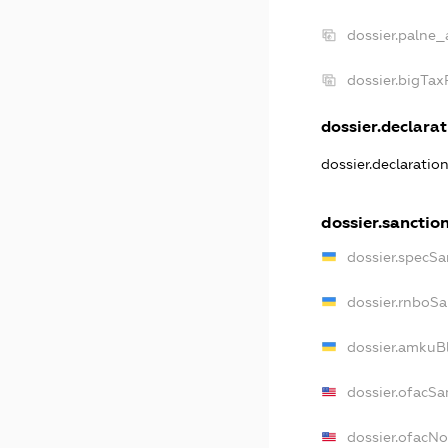
dossier.palne_
dossier.bigTa
dossier.declarat
dossier.declaratio
dossier.sanctio
dossier.specSa
dossier.rnboSa
dossier.amkuBl
dossier.ofacSa
dossier.ofacN