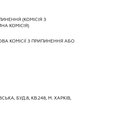
ПИНЕННЯ (КОМІСІЯ З
ЙНА КОМІСІЯ)
ОВА КОМІСІЇ З ПРИПИНЕННЯ АБО
ВСЬКА, БУД.8, КВ.248, М. ХАРКІВ,