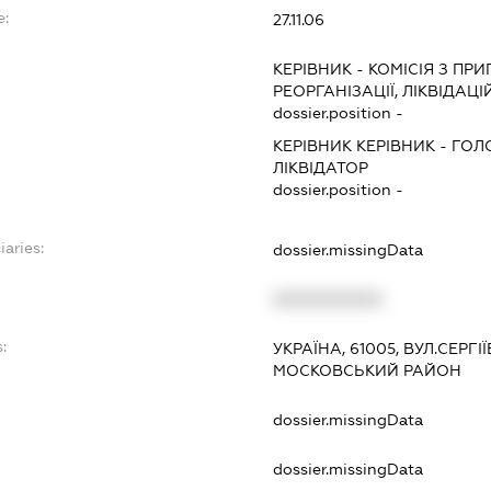
e:
27.11.06
КЕРІВНИК
-
КОМІСІЯ З ПРИ
РЕОРГАНІЗАЦІЇ, ЛІКВІДАЦІ
dossier.position -
КЕРІВНИК КЕРІВНИК
-
ГОЛ
ЛІКВІДАТОР
dossier.position -
iaries:
dossier.missingData
XXXXXXXXXX
:
УКРАЇНА, 61005, ВУЛ.СЕРГІЇ
МОСКОВСЬКИЙ РАЙОН
dossier.missingData
dossier.missingData