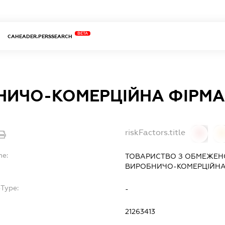
BETA
CAHEADER.PERSSEARCH
ИЧО-КОМЕРЦІЙНА ФІРМА 
riskFactors.title
0
0
me:
ТОВАРИСТВО З ОБМЕЖЕН
ВИРОБНИЧО-КОМЕРЦІЙНА 
bType:
-
21263413