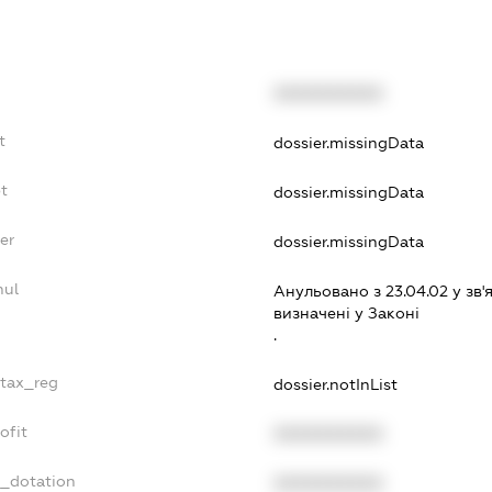
XXXXXXXXXX
t
dossier.missingData
t
dossier.missingData
er
dossier.missingData
nul
Анульовано з 23.04.02 у зв'я
визначенi у Законi
.
_tax_reg
dossier.notInList
ofit
XXXXXXXXXX
t_dotation
XXXXXXXXXX