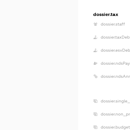
dossier.tax
dossier.staff
dossier.taxDeb
dossier.esvDeb
dossier.ndsPay
dossier.ndsAn
dossier.single
dossier.non_pr
dossier.budge