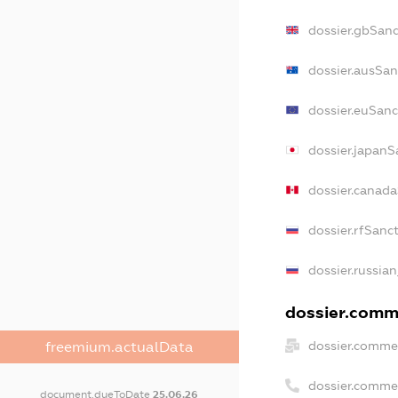
dossier.gbSanc
dossier.ausSan
dossier.euSanc
dossier.japanS
dossier.canad
dossier.rfSanc
dossier.russian
dossier.comme
dossier.commer
freemium.actualData
dossier.comme
document.dueToDate
25.06.26