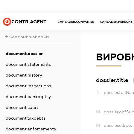
CONTR AGENT
CAHEADER.COMPANIES
CAHEADER.PERSONS
CAHEADER.SEARCH
document.dossier
ВИРОБН
document.statements
document.history
dossier.title
document.inspections
dossier.fullNa
document.bankruptcy
document.court
dossier.opfSu
document.taxdebts
dossier.edrpo:
document.enforcements