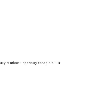
зку з:
обсяги продажу товарiв < нiж