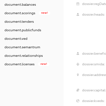
dossier.regDat
document.balances
document.scorings
new!
dossier.heads:
document.tenders
document.publicfunds
document.ved
document.semantrum
dossier.benefic
document.relationships
dossier.smida:
document.licenses
new!
dossier.address
dossier.capital:
dossier.kveds: