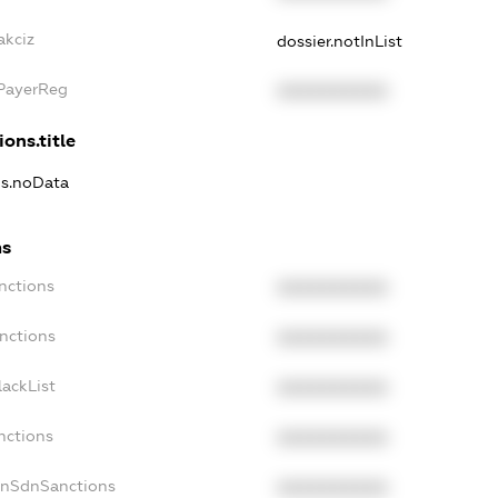
akciz
dossier.notInList
xPayerReg
XXXXXXXXXX
ions.title
ns.noData
ns
nctions
XXXXXXXXXX
nctions
XXXXXXXXXX
ackList
XXXXXXXXXX
nctions
XXXXXXXXXX
onSdnSanctions
XXXXXXXXXX