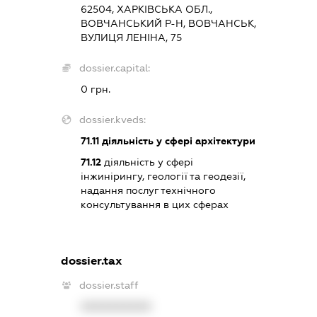
62504, ХАРКІВСЬКА ОБЛ.,
ВОВЧАНСЬКИЙ Р-Н, ВОВЧАНСЬК,
ВУЛИЦЯ ЛЕНІНА, 75
dossier.capital:
0 грн.
dossier.kveds:
71.11
діяльність у сфері архітектури
71.12
діяльність у сфері
інжинірингу, геології та геодезії,
надання послуг технічного
консультування в цих сферах
dossier.tax
dossier.staff
XXXXXXXXXX