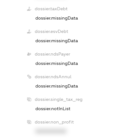
dossier.taxDebt
dossier.missingData
dossier.esvDebt
dossier.missingData
dossier.ndsPayer
dossier.missingData
dossier.ndsAnnul
dossier.missingData
dossier.single_tax_reg
dossier.notInList
dossier.non_profit
XXXXXXXXXX