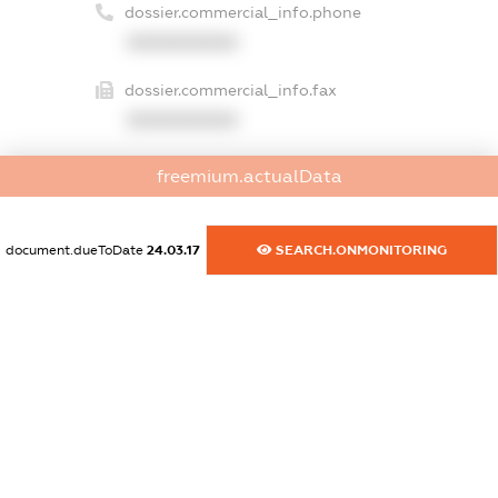
dossier.commercial_info.phone
XXXXXXXXXX
dossier.commercial_info.fax
XXXXXXXXXX
dossier.commercial_info.email
freemium.actualData
XXXXXXXXXX
dossier.commercial_info.website
document.dueToDate
24.03.17
SEARCH.ONMONITORING
XXXXXXXXXX
dossier.commercial_info.activity
XXXXXXXXXX
freemium.exampleText_1
freemium.exampleText_2
freemium.anonymousPerSearch2