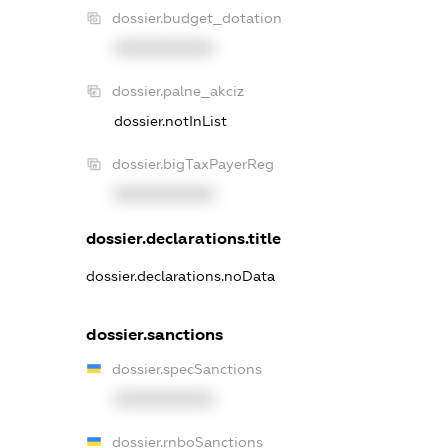
dossier.budget_dotation
XXXXXXXXXX
dossier.palne_akciz
dossier.notInList
dossier.bigTaxPayerReg
XXXXXXXXXX
dossier.declarations.title
dossier.declarations.noData
dossier.sanctions
dossier.specSanctions
XXXXXXXXXX
dossier.rnboSanctions