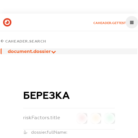
CAHEADER.GETTEST
CAHEADER.SEARCH
document.dossier
БЕРЕЗКА
riskFactors.title
0
0
0
dossier.fullName: