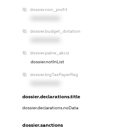
dossier.non_profit
XXXXXXXXXX
dossier.budget_dotation
XXXXXXXXXX
dossier.palne_akciz
dossier.notInList
dossier.bigTaxPayerReg
XXXXXXXXXX
dossier.declarations.title
dossier.declarations.noData
dossier.sanctions