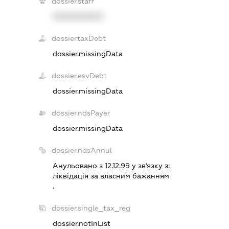
dossier.staff
XXXXXXXXXX
dossier.taxDebt
dossier.missingData
dossier.esvDebt
dossier.missingData
dossier.ndsPayer
dossier.missingData
dossier.ndsAnnul
Анульовано з 12.12.99 у зв'язку з:
лiквiдацiя за власним бажанням
.
dossier.single_tax_reg
dossier.notInList