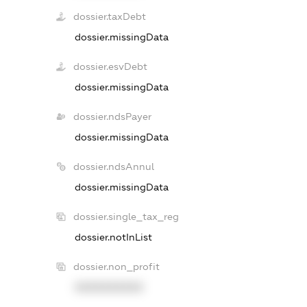
dossier.taxDebt
dossier.missingData
dossier.esvDebt
dossier.missingData
dossier.ndsPayer
dossier.missingData
dossier.ndsAnnul
dossier.missingData
dossier.single_tax_reg
dossier.notInList
dossier.non_profit
XXXXXXXXXX