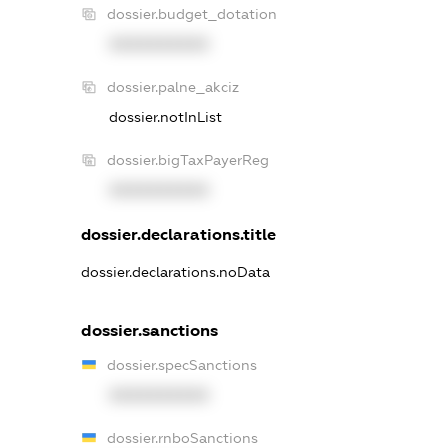
dossier.budget_dotation
XXXXXXXXXX
dossier.palne_akciz
dossier.notInList
dossier.bigTaxPayerReg
XXXXXXXXXX
dossier.declarations.title
dossier.declarations.noData
dossier.sanctions
dossier.specSanctions
XXXXXXXXXX
dossier.rnboSanctions