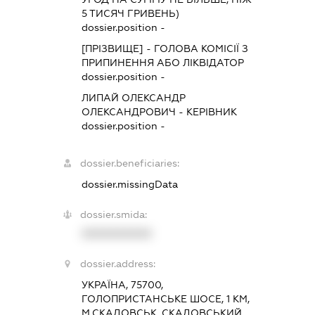
5 ТИСЯЧ ГРИВЕНЬ)
dossier.position -
[ПРІЗВИЩЕ]
-
ГОЛОВА КОМІСІЇ З
ПРИПИНЕННЯ АБО ЛІКВІДАТОР
dossier.position -
ЛИПАЙ ОЛЕКСАНДР
ОЛЕКСАНДРОВИЧ
-
КЕРІВНИК
dossier.position -
dossier.beneficiaries:
dossier.missingData
dossier.smida:
XXXXXXXXXX
dossier.address:
УКРАЇНА, 75700,
ГОЛОПРИСТАНСЬКЕ ШОСЕ, 1 КМ,
М.СКАДОВСЬК, СКАДОВСЬКИЙ