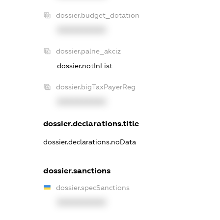
dossier.budget_dotation
XXXXXXXXXX
dossier.palne_akciz
dossier.notInList
dossier.bigTaxPayerReg
XXXXXXXXXX
dossier.declarations.title
dossier.declarations.noData
dossier.sanctions
dossier.specSanctions
XXXXXXXXXX