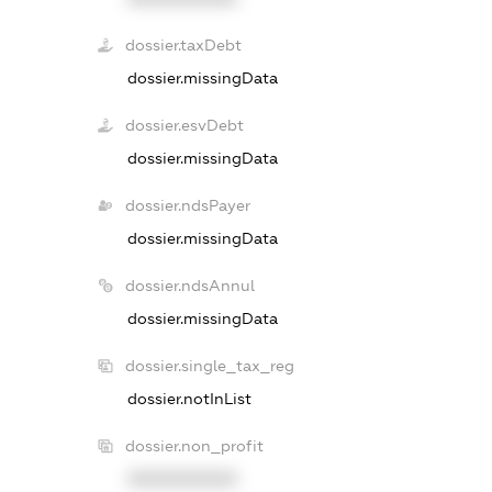
dossier.taxDebt
dossier.missingData
dossier.esvDebt
dossier.missingData
dossier.ndsPayer
dossier.missingData
dossier.ndsAnnul
dossier.missingData
dossier.single_tax_reg
dossier.notInList
dossier.non_profit
XXXXXXXXXX