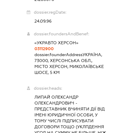
dossier.regDate:
24.09.96
dossier.foundersAndBenef:
«УКРАВТО ХЕРСОН»
03112900
dossier.founderAddress
УКРАЇНА,
73000, ХЕРСОНСЬКА ОБЛ.,
МІСТО ХЕРСОН, МИКОЛАЇВСЬКЕ
ШОСЕ, 5 КМ
dossier.heads:
ЛИПАЙ ОЛЕКСАНДР
ОЛЕКСАНДРОВИЧ
-
ПРЕДСТАВНИК
ВЧИНЯТИ ДІЇ ВІД
ІМЕНІ ЮРИДИЧНОЇ ОСОБИ, У
ТОМУ ЧИСЛІ ПІДПИСУВАТИ
ДОГОВОРИ ТОЩО (УКЛПДЕННЯ
УГОД НА СУММУ НЕ БІЛЬШЕ, НІЖ