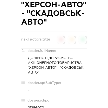
"ХЕРСОН-АВТО"
- "СКАДОВСЬК-
АВТО"
riskFactors.title
0
0
0
dossier.fullName:
ДОЧІРНЄ ПІДПРИЄМСТВО
АКЦІОНЕРНОГО ТОВАРИСТВА
"ХЕРСОН-АВТО" - "СКАДОВСЬК-
АВТО"
dossier.opfSubType:
-
dossier.edrpo:
21286070