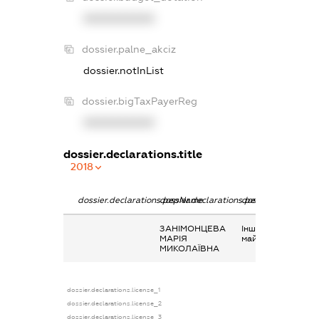
XXXXXXXXXX
dossier.palne_akciz
dossier.notInList
dossier.bigTaxPayerReg
XXXXXXXXXX
dossier.declarations.title
2018
dossier.declarations.pepName
dossier.declarations.personName
dossier.declaratio
ЗАНІМОНЦЕВА
Інше, надання
МАРІЯ
майна в оренду
МИКОЛАЇВНА
dossier.declarations.license_1
dossier.declarations.license_2
dossier.declarations.license_3