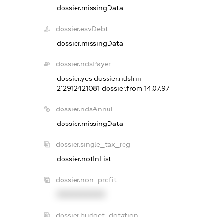
dossier.missingData
dossier.esvDebt
dossier.missingData
dossier.ndsPayer
dossier.yes
dossier.ndsInn
212912421081
dossier.from 14.07.97
dossier.ndsAnnul
dossier.missingData
dossier.single_tax_reg
dossier.notInList
dossier.non_profit
XXXXXXXXXX
dossier.budget_dotation