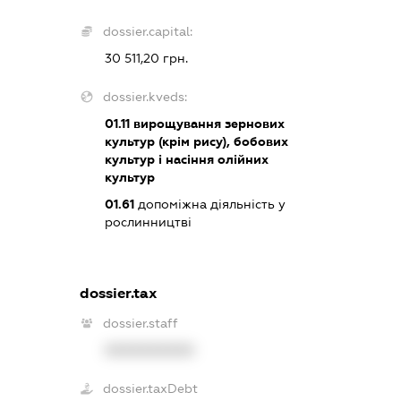
dossier.capital:
30 511,20 грн.
dossier.kveds:
01.11
вирощування зернових
культур (крім рису), бобових
культур і насіння олійних
культур
01.61
допоміжна діяльність у
рослинництві
dossier.tax
dossier.staff
XXXXXXXXXX
dossier.taxDebt