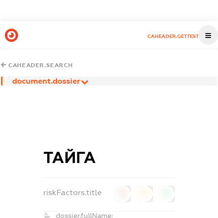
CAHEADER.GETTEST
CAHEADER.SEARCH
document.dossier
ТАЙГА
riskFactors.title
0
0
0
dossier.fullName: