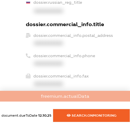
dossier.russian_reg_title
XXXXXXXXXX
dossier.commercial_info.title
dossier.commercial_info.postal_address
XXXXXXXXXX
dossier.commercial_info.phone
XXXXXXXXXX
dossier.commercial_info.fax
XXXXXXXXXX
freemium.actualData
dossier.commercial_info.email
XXXXXXXXXX
document.dueToDate
12.10.25
SEARCH.ONMONITORING
dossier.commercial_info.website
XXXXXXXXXX