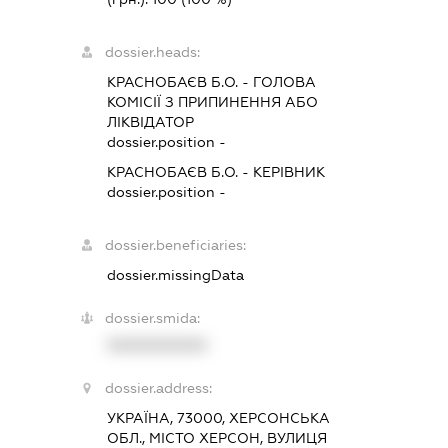
dossier.heads:
КРАСНОБАЄВ Б.О.
-
ГОЛОВА
КОМІСІЇ З ПРИПИНЕННЯ АБО
ЛІКВІДАТОР
dossier.position -
КРАСНОБАЄВ Б.О.
-
КЕРІВНИК
dossier.position -
dossier.beneficiaries:
dossier.missingData
dossier.smida:
XXXXXXXXXX
dossier.address:
УКРАЇНА, 73000, ХЕРСОНСЬКА
ОБЛ., МІСТО ХЕРСОН, ВУЛИЦЯ