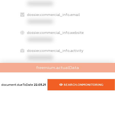
XXXXXXXXXX
dossier.commercial_info.email
XXXXXXXXXX
dossier.commercial_info.website
XXXXXXXXXX
dossier.commercial_info.activity
XXXXXXXXXX
freemium.actualData
freemium.exampleText_1
freemium.exampleText_2
document.dueToDate
22.03.21
SEARCH.ONMONITORING
freemium.anonymousPerSearch2
FREEMIUM.DETAILS
FREEMIUM.REGISTER