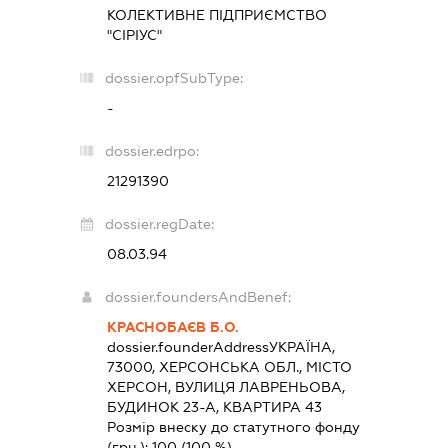
КОЛЕКТИВНЕ ПІДПРИЄМСТВО
"СІРІУС"
dossier.opfSubType:
-
dossier.edrpo:
21291390
dossier.regDate:
08.03.94
dossier.foundersAndBenef:
КРАСНОБАЄВ Б.О.
dossier.founderAddress
УКРАЇНА,
73000, ХЕРСОНСЬКА ОБЛ., МІСТО
ХЕРСОН, ВУЛИЦЯ ЛАВРЕНЬОВА,
БУДИНОК 23-А, КВАРТИРА 43
Розмір внеску до статутного фонду
(грн.):
100
(100 %)