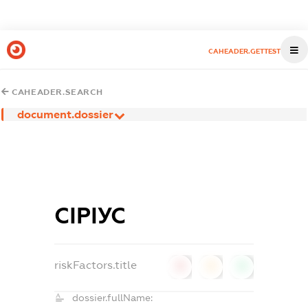
CAHEADER.GETTEST
CAHEADER.SEARCH
document.dossier
СІРІУС
riskFactors.title
0
0
0
dossier.fullName: