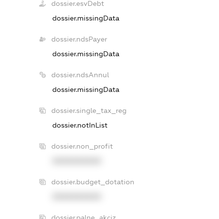
dossier.esvDebt
dossier.missingData
dossier.ndsPayer
dossier.missingData
dossier.ndsAnnul
dossier.missingData
dossier.single_tax_reg
dossier.notInList
dossier.non_profit
XXXXXXXXXX
dossier.budget_dotation
XXXXXXXXXX
dossier.palne_akciz