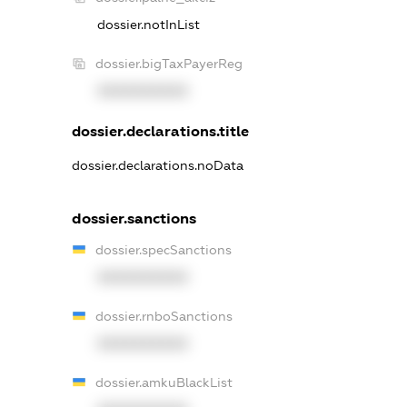
dossier.notInList
dossier.bigTaxPayerReg
XXXXXXXXXX
dossier.declarations.title
dossier.declarations.noData
dossier.sanctions
dossier.specSanctions
XXXXXXXXXX
dossier.rnboSanctions
XXXXXXXXXX
dossier.amkuBlackList