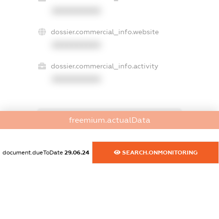
XXXXXXXXXX
dossier.commercial_info.website
XXXXXXXXXX
dossier.commercial_info.activity
XXXXXXXXXX
freemium.actualData
freemium.exampleText_1
freemium.exampleText_2
freemium.anonymousPerSearch2
document.dueToDate
29.06.24
SEARCH.ONMONITORING
FREEMIUM.DETAILS
FREEMIUM.REGISTER