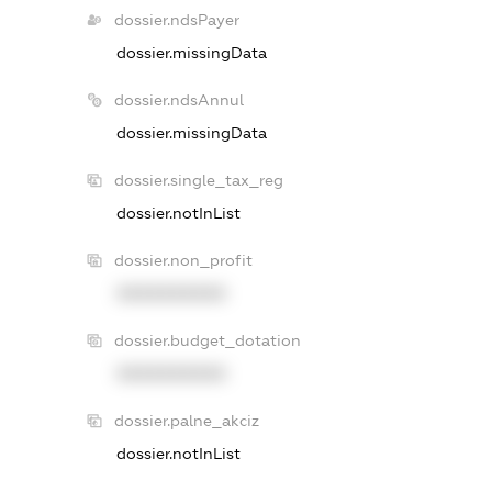
dossier.ndsPayer
dossier.missingData
dossier.ndsAnnul
dossier.missingData
dossier.single_tax_reg
dossier.notInList
dossier.non_profit
XXXXXXXXXX
dossier.budget_dotation
XXXXXXXXXX
dossier.palne_akciz
dossier.notInList