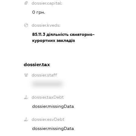
dossier.capital:
0 грн.
dossier.kveds:
85.11.3
діяльність санаторно-
курортних закладів
dossier.tax
dossier.staff
XXXXXXXXXX
dossier.taxDebt
dossier.missingData
dossier.esvDebt
dossier.missingData