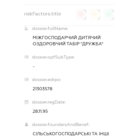
riskFactors.title
0
0
0
dossier.fullName:
МІЖГОСПОДАРЧИЙ ДИТЯЧИЙ
ОЗДОРОВЧИЙ ТАБІР "ДРУЖБА"
dossier.opfSubType:
-
dossier.edrpo:
21303578
dossier.regDate:
28.11.95
dossier.foundersAndBenef:
СІЛЬСЬКОГОСПОДАРСЬКІ ТА ІНШІ