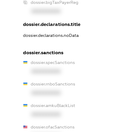
dossier.bigTaxPayerReg
XXXXXXXXXX
dossier.declarations.title
dossier.declarations.noData
dossier.sanctions
dossier.specSanctions
XXXXXXXXXX
dossier.rnboSanctions
XXXXXXXXXX
dossier.amkuBlackList
XXXXXXXXXX
dossier.ofacSanctions