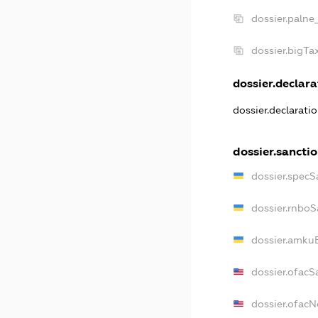
dossier.palne
dossier.bigT
dossier.declara
dossier.declarati
dossier.sancti
dossier.specS
dossier.rnboS
dossier.amkuB
dossier.ofacS
dossier.ofac