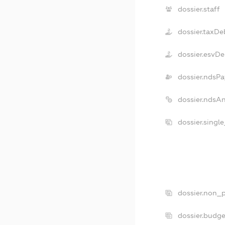
dossier.staff
dossier.taxDe
dossier.esvDe
dossier.ndsPa
dossier.ndsA
dossier.singl
dossier.non_p
dossier.budg