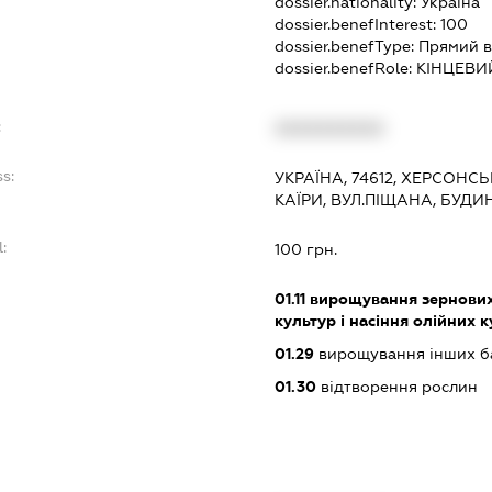
dossier.nationality:
Україна
dossier.benefInterest:
100
dossier.benefType:
Прямий в
dossier.benefRole:
КІНЦЕВИ
:
XXXXXXXXXX
ss:
УКРАЇНА, 74612, ХЕРСОНС
КАЇРИ, ВУЛ.ПІЩАНА, БУДИ
l:
100 грн.
:
01.11
вирощування зернових 
культур і насіння олійних 
01.29
вирощування інших ба
01.30
відтворення рослин