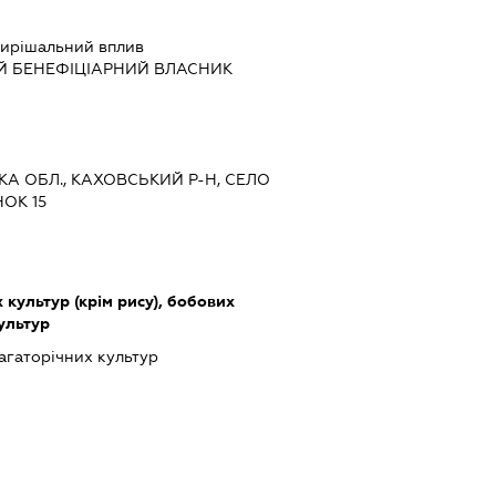
ирішальний вплив
Й БЕНЕФІЦІАРНИЙ ВЛАСНИК
ЬКА ОБЛ., КАХОВСЬКИЙ Р-Н, СЕЛО
НОК 15
культур (крім рису), бобових
культур
гаторічних культур