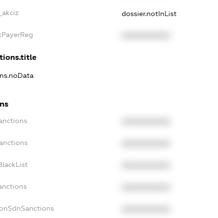
_akciz
dossier.notInList
axPayerReg
XXXXXXXXXX
tions.title
ons.noData
ons
anctions
XXXXXXXXXX
anctions
XXXXXXXXXX
lackList
XXXXXXXXXX
anctions
XXXXXXXXXX
NonSdnSanctions
XXXXXXXXXX