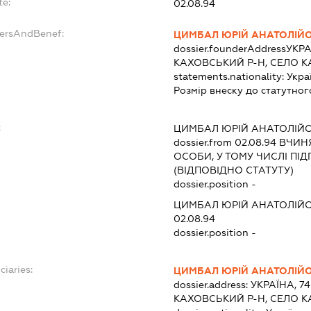
te:
02.08.94
dersAndBenef:
ЦИМБАЛ ЮРІЙ АНАТОЛІЙ
dossier.founderAddress
УКРА
КАХОВСЬКИЙ Р-Н, СЕЛО КА
statements.nationality:
Укра
Розмір внеску до статутног
:
ЦИМБАЛ ЮРІЙ АНАТОЛІЙ
dossier.from 02.08.94
ВЧИНЯ
ОСОБИ, У ТОМУ ЧИСЛІ П
(ВІДПОВІДНО СТАТУТУ)
dossier.position -
ЦИМБАЛ ЮРІЙ АНАТОЛІЙ
02.08.94
dossier.position -
ciaries:
ЦИМБАЛ ЮРІЙ АНАТОЛІЙ
dossier.address:
УКРАЇНА, 7
КАХОВСЬКИЙ Р-Н, СЕЛО КА