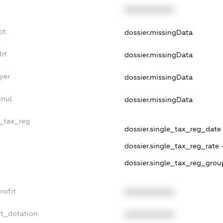
XXXXXXXXXX
bt
dossier.missingData
bt
dossier.missingData
yer
dossier.missingData
nnul
dossier.missingData
e_tax_reg
dossier.single_tax_reg_date -
dossier.single_tax_reg_rate 
dossier.single_tax_reg_grou
rofit
XXXXXXXXXX
et_dotation
XXXXXXXXXX