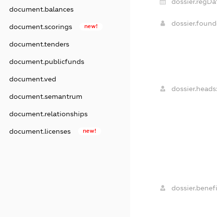
dossier.regDa
document.balances
dossier.foun
document.scorings
new!
document.tenders
document.publicfunds
document.ved
dossier.heads
document.semantrum
document.relationships
document.licenses
new!
dossier.benefi