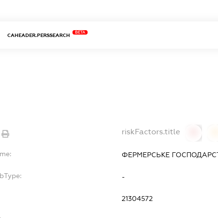
BETA
CAHEADER.PERSSEARCH
riskFactors.title
0
ame:
ФЕРМЕРСЬКЕ ГОСПОДАРСТ
ubType:
-
:
21304572