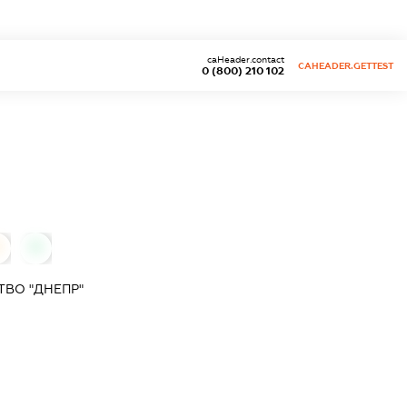
caHeader.contact
CAHEADER.GETTEST
0 (800) 210 102
0
0
ВО "ДНЕПР"