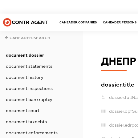
CONTR AGENT
CAHEADER.COMPANIES
CAHEADER.PERSONS
CAHEADER.SEARCH
document.dossier
ДНЕПР
document.statements
document.history
dossier.title
document.inspections
dossier.fullN
document.bankruptcy
document.court
dossier.opfS
document.taxdebts
dossier.edrpo
document.enforcements