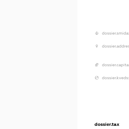
dossier.smida
dossier.addre
dossier.capita
dossier.kveds
dossier.tax