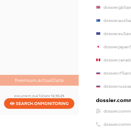
dossier.gbSa
dossier.ausSa
dossier.euSan
dossier.japan
dossier.cana
dossier.rfSan
freemium.actualData
dossier.russi
document.dueToDate
12.10.25
dossier.comm
SEARCH.ONMONITORING
dossier.comm
dossier.comm