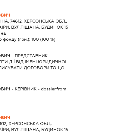
ОВИЧ
ЇНА, 74612, ХЕРСОНСЬКА ОБЛ.,
ЇРИ, ВУЛ.ПІЩАНА, БУДИНОК 15
їна
о фонду (грн.):
100
(100 %)
ОВИЧ
-
ПРЕДСТАВНИК
-
ТИ ДІЇ ВІД ІМЕНІ ЮРИДИЧНОЇ
ІДПИСУВАТИ ДОГОВОРИ ТОЩО
ОВИЧ
-
КЕРІВНИК
- dossier.from
ОВИЧ
4612, ХЕРСОНСЬКА ОБЛ.,
ЇРИ, ВУЛ.ПІЩАНА, БУДИНОК 15