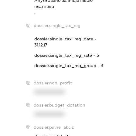
Анульовано за iнiцiативою
платника
.
dossier.single_tax_reg
dossier.single_tax_reg_date -
31.12.17
dossier.single_tax_reg_rate - 5
dossier.single_tax_reg_group - 3
dossier.non_profit
XXXXXXXXXX
dossier.budget_dotation
XXXXXXXXXX
dossier.palne_akciz