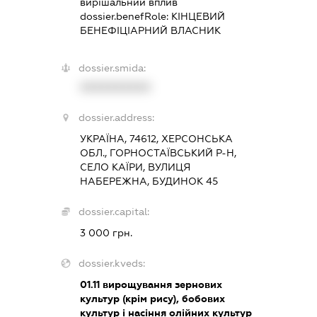
вирішальний вплив
dossier.benefRole:
КІНЦЕВИЙ
БЕНЕФІЦІАРНИЙ ВЛАСНИК
dossier.smida:
XXXXXXXXXX
dossier.address:
УКРАЇНА, 74612, ХЕРСОНСЬКА
ОБЛ., ГОРНОСТАЇВСЬКИЙ Р-Н,
СЕЛО КАЇРИ, ВУЛИЦЯ
НАБЕРЕЖНА, БУДИНОК 45
dossier.capital:
3 000 грн.
dossier.kveds:
01.11
вирощування зернових
культур (крім рису), бобових
культур і насіння олійних культур