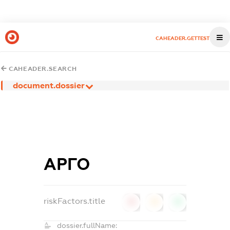
CAHEADER.GETTEST
CAHEADER.SEARCH
document.dossier
АРГО
riskFactors.title
0
0
0
dossier.fullName: