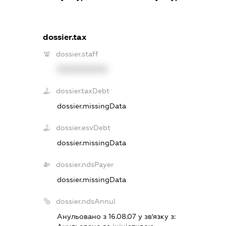
dossier.tax
dossier.staff
XXXXXXXXXX
dossier.taxDebt
dossier.missingData
dossier.esvDebt
dossier.missingData
dossier.ndsPayer
dossier.missingData
dossier.ndsAnnul
Анульовано з 16.08.07 у зв'язку з: