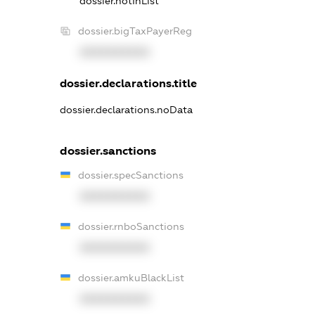
dossier.notInList
dossier.bigTaxPayerReg
XXXXXXXXXX
dossier.declarations.title
dossier.declarations.noData
dossier.sanctions
dossier.specSanctions
XXXXXXXXXX
dossier.rnboSanctions
XXXXXXXXXX
dossier.amkuBlackList
XXXXXXXXXX