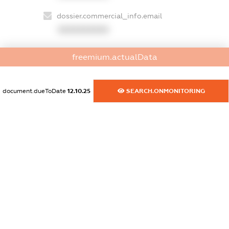
dossier.commercial_info.email
XXXXXXXXXX
dossier.commercial_info.website
freemium.actualData
XXXXXXXXXX
dossier.commercial_info.activity
document.dueToDate
12.10.25
SEARCH.ONMONITORING
XXXXXXXXXX
freemium.exampleText_1
freemium.exampleText_2
freemium.anonymousPerSearch2
FREEMIUM.DETAILS
FREEMIUM.REGISTER