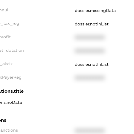
nnul
dossier.missingData
le_tax_reg
dossier.notInList
profit
XXXXXXXXXX
et_dotation
XXXXXXXXXX
_akciz
dossier.notInList
axPayerReg
XXXXXXXXXX
tions.title
ions.noData
ons
Sanctions
XXXXXXXXXX