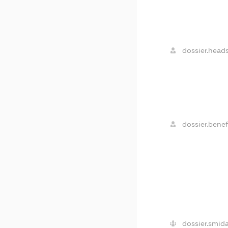
dossier.heads
dossier.benefi
dossier.smida