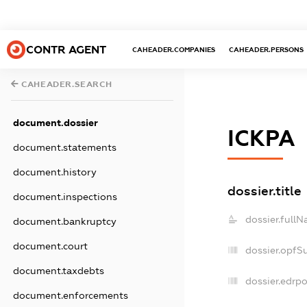
CONTR AGENT
CAHEADER.COMPANIES
CAHEADER.PERSONS
CAHEADER.SEARCH
document.dossier
ІСКРА
document.statements
document.history
dossier.title
document.inspections
dossier.fullN
document.bankruptcy
document.court
dossier.opfS
document.taxdebts
dossier.edrpo
document.enforcements