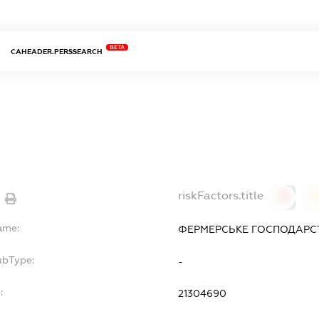
BETA
CAHEADER.PERSSEARCH
riskFactors.title
0
ame:
ФЕРМЕРСЬКЕ ГОСПОДАРСТ
ubType:
-
:
21304690