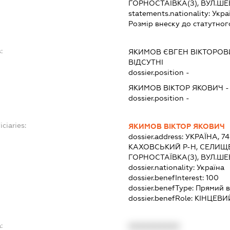
ГОРНОСТАЇВКА(З), ВУЛ.ШЕ
statements.nationality:
Укра
Розмір внеску до статутног
:
ЯКИМОВ ЄВГЕН ВІКТОРОВ
ВІДСУТНІ
dossier.position -
ЯКИМОВ ВІКТОР ЯКОВИЧ
dossier.position -
ciaries:
ЯКИМОВ ВІКТОР ЯКОВИЧ
dossier.address:
УКРАЇНА, 7
КАХОВСЬКИЙ Р-Н, СЕЛИЩ
ГОРНОСТАЇВКА(З), ВУЛ.ШЕ
dossier.nationality:
Україна
dossier.benefInterest:
100
dossier.benefType:
Прямий в
dossier.benefRole:
КІНЦЕВИ
:
XXXXXXXXXX