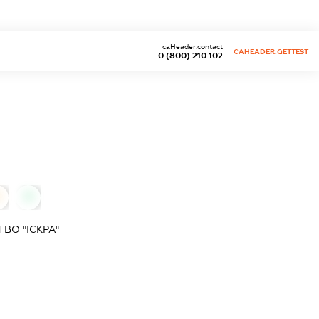
caHeader.contact
CAHEADER.GETTEST
0 (800) 210 102
0
0
ВО "ІСКРА"