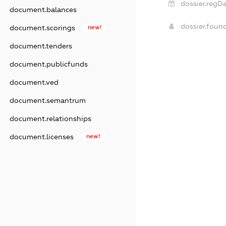
dossier.regDa
document.balances
dossier.foun
document.scorings
new!
document.tenders
document.publicfunds
document.ved
document.semantrum
document.relationships
document.licenses
new!