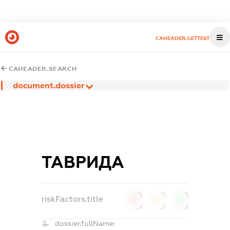
CAHEADER.GETTEST
CAHEADER.SEARCH
document.dossier
ТАВРИДА
riskFactors.title
0
0
0
dossier.fullName: