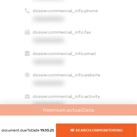
dossier.commercial_info.phone
XXXXXXXXXX
dossier.commercial_info.fax
XXXXXXXXXX
dossier.commercial_info.email
XXXXXXXXXX
dossier.commercial_info.website
XXXXXXXXXX
dossier.commercial_info.activity
XXXXXXXXXX
freemium.actualData
document.dueToDate
19.10.25
SEARCH.ONMONITORING
freemium.exampleText_1
freemium.exampleText_2