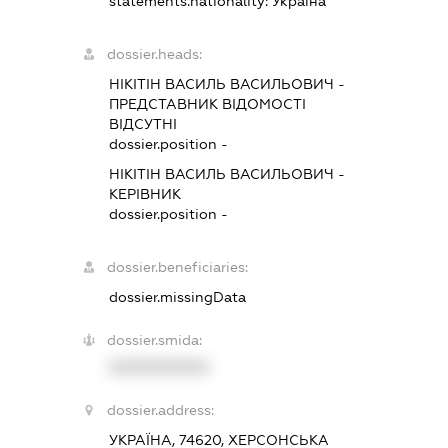
statements.nationality:
Україна
dossier.heads:
НІКІТІН ВАСИЛЬ ВАСИЛЬОВИЧ
-
ПРЕДСТАВНИК
ВІДОМОСТІ
ВІДСУТНІ
dossier.position -
НІКІТІН ВАСИЛЬ ВАСИЛЬОВИЧ
-
КЕРІВНИК
dossier.position -
dossier.beneficiaries:
dossier.missingData
dossier.smida:
XXXXXXXXXX
dossier.address:
УКРАЇНА, 74620, ХЕРСОНСЬКА