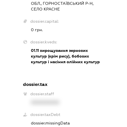
ОБЛ., ГОРНОСТАЇВСЬКИЙ Р-Н,
СЕЛО КРАСНЕ
dossier.capital:
0 грн.
dossier.kveds:
01.11
вирощування зернових
культур (крім рису), бобових
культур і насіння олійних культур
dossier.tax
dossier.staff
XXXXXXXXXX
dossier.taxDebt
dossier.missingData