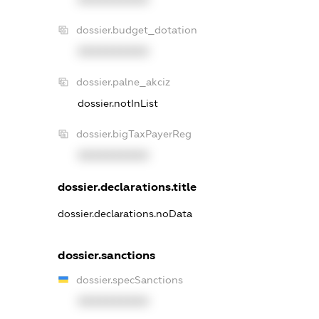
dossier.budget_dotation
XXXXXXXXXX
dossier.palne_akciz
dossier.notInList
dossier.bigTaxPayerReg
XXXXXXXXXX
dossier.declarations.title
dossier.declarations.noData
dossier.sanctions
dossier.specSanctions
XXXXXXXXXX