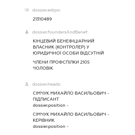
dossier.edrpo:
21310489
dossier.foundersAndBenef:
КІНЦЕВИЙ БЕНЕФІЦІАРНИЙ
ВЛАСНИК (КОНТРОЛЕР) У
ЮРИДИЧНОЇ ОСОБИ ВІДСУТНІЙ
ЧЛЕНИ ПРОФСПІЛКИ 2105
ЧОЛОВІК
dossier.heads:
СІМЧУК МИХАЙЛО ВАСИЛЬОВИЧ
-
ПІДПИСАНТ
dossier.position -
СІМЧУК МИХАЙЛО ВАСИЛЬОВИЧ
-
КЕРІВНИК
dossier.position -