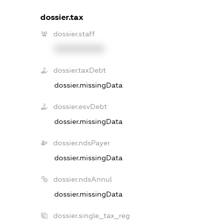
dossier.tax
dossier.staff
XXXXXXXXXX
dossier.taxDebt
dossier.missingData
dossier.esvDebt
dossier.missingData
dossier.ndsPayer
dossier.missingData
dossier.ndsAnnul
dossier.missingData
dossier.single_tax_reg