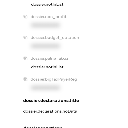
dossier.notInList
dossier.non_profit
XXXXXXXXXX
dossier.budget_dotation
XXXXXXXXXX
dossier.palne_akciz
dossier.notInList
dossier.bigTaxPayerReg
XXXXXXXXXX
dossier.declarations.title
dossier.declarations.noData