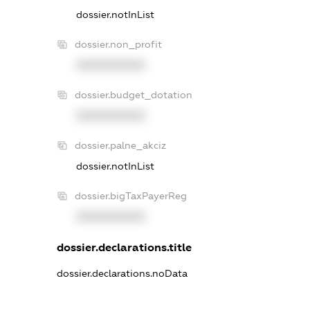
dossier.notInList
dossier.non_profit
XXXXXXXXXX
dossier.budget_dotation
XXXXXXXXXX
dossier.palne_akciz
dossier.notInList
dossier.bigTaxPayerReg
XXXXXXXXXX
dossier.declarations.title
dossier.declarations.noData