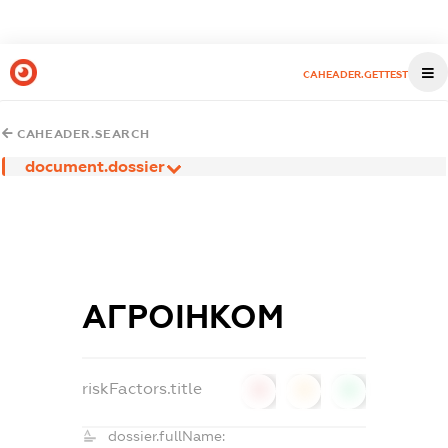
CAHEADER.GETTEST
CAHEADER.SEARCH
document.dossier
АГРОІНКОМ
riskFactors.title
0
0
0
dossier.fullName: