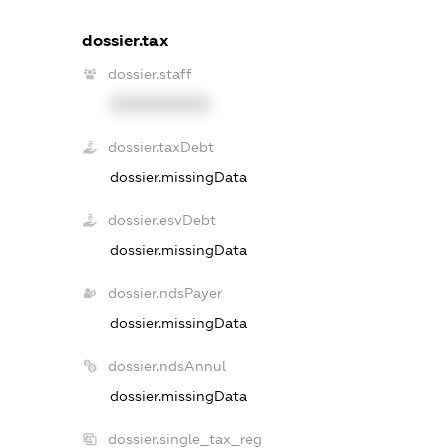
dossier.tax
dossier.staff
XXXXXXXXXX
dossier.taxDebt
dossier.missingData
dossier.esvDebt
dossier.missingData
dossier.ndsPayer
dossier.missingData
dossier.ndsAnnul
dossier.missingData
dossier.single_tax_reg