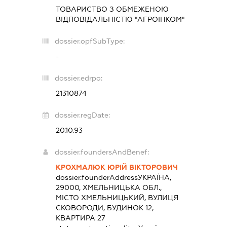
ТОВАРИСТВО З ОБМЕЖЕНОЮ
ВІДПОВІДАЛЬНІСТЮ "АГРОІНКОМ"
dossier.opfSubType:
-
dossier.edrpo:
21310874
dossier.regDate:
20.10.93
dossier.foundersAndBenef:
КРОХМАЛЮК ЮРІЙ ВІКТОРОВИЧ
dossier.founderAddress
УКРАЇНА,
29000, ХМЕЛЬНИЦЬКА ОБЛ.,
МІСТО ХМЕЛЬНИЦЬКИЙ, ВУЛИЦЯ
СКОВОРОДИ, БУДИНОК 12,
КВАРТИРА 27