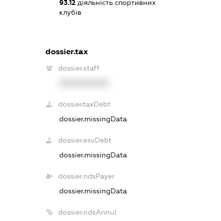
93.12
діяльність спортивних
клубів
dossier.tax
dossier.staff
XXXXXXXXXX
dossier.taxDebt
dossier.missingData
dossier.esvDebt
dossier.missingData
dossier.ndsPayer
dossier.missingData
dossier.ndsAnnul