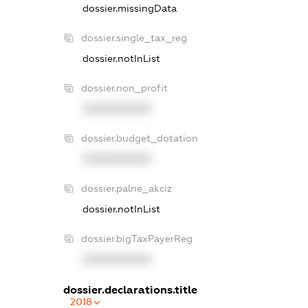
dossier.missingData
dossier.single_tax_reg
dossier.notInList
dossier.non_profit
XXXXXXXXXX
dossier.budget_dotation
XXXXXXXXXX
dossier.palne_akciz
dossier.notInList
dossier.bigTaxPayerReg
XXXXXXXXXX
dossier.declarations.title
2018