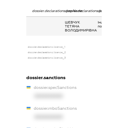
dossier.declarations.pepName
dossier.declarations.personName
dossier.declaratio
ШЕВЧУК
Інше, допомога н
ТЕТЯНА
походання
ВОЛОДИМИРІВНА
dossier.declarations.license_1
dossier.declarations.license_2
dossier.declarations.license_3
dossier.sanctions
dossier.specSanctions
XXXXXXXXXX
dossier.rnboSanctions
XXXXXXXXXX