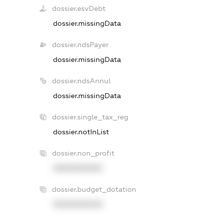
dossier.esvDebt
dossier.missingData
dossier.ndsPayer
dossier.missingData
dossier.ndsAnnul
dossier.missingData
dossier.single_tax_reg
dossier.notInList
dossier.non_profit
XXXXXXXXXX
dossier.budget_dotation
XXXXXXXXXX