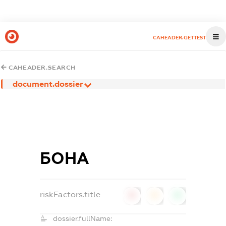
CAHEADER.GETTEST
CAHEADER.SEARCH
document.dossier
БОНА
riskFactors.title
0
0
0
dossier.fullName: