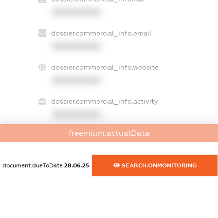
XXXXXXXXXX
dossier.commercial_info.email
XXXXXXXXXX
dossier.commercial_info.website
XXXXXXXXXX
dossier.commercial_info.activity
XXXXXXXXXX
freemium.actualData
freemium.exampleText_1
freemium.exampleText_2
document.dueToDate
28.06.25
SEARCH.ONMONITORING
freemium.anonymousPerSearch2
FREEMIUM.DETAILS
FREEMIUM.REGISTER