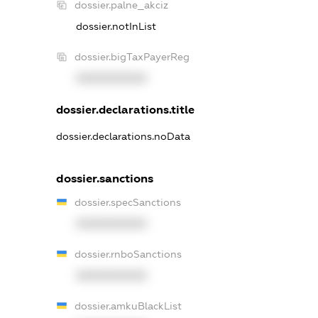
dossier.palne_akciz
dossier.notInList
dossier.bigTaxPayerReg
XXXXXXXXXX
dossier.declarations.title
dossier.declarations.noData
dossier.sanctions
dossier.specSanctions
XXXXXXXXXX
dossier.rnboSanctions
XXXXXXXXXX
dossier.amkuBlackList