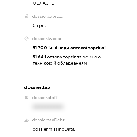
ОБЛАСТЬ
dossier.capital:
0 грн.
dossier.kveds:
51.70.0
інші види оптової торгівлі
51.64.1
оптова торгівля офісною
технікою й обладнанням
dossier.tax
dossier.staff
XXXXXXXXXX
dossier.taxDebt
dossier.missingData