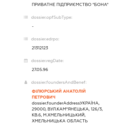
ПРИВАТНЕ ПІДПРИЄМСТВО "БОНА"
dossier.opfSubType:
-
dossier.edrpo:
21312123
dossier.regDate:
27.05.96
dossier.foundersAndBenef:
ФІЛЮРСЬКИЙ АНАТОЛІЙ
ПЕТРОВИЧ
dossier.founderAddress
УКРАЇНА,
29000, ВУЛ.КАМ"ЯНЕЦЬКА, 126/3,
КВ.6, М.ХМЕЛЬНИЦЬКИЙ,
ХМЕЛЬНИЦЬКА ОБЛАСТЬ