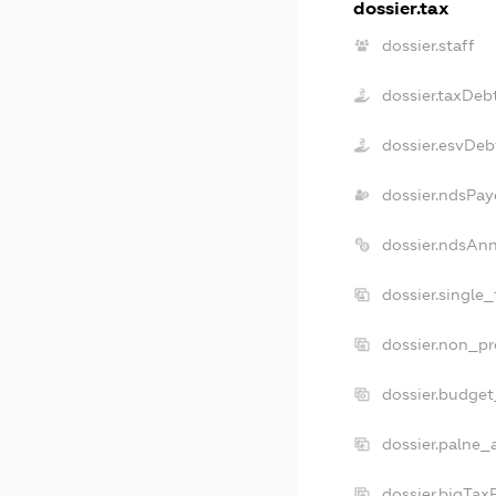
dossier.tax
dossier.staff
dossier.taxDeb
dossier.esvDeb
dossier.ndsPay
dossier.ndsAnn
dossier.single
dossier.non_pr
dossier.budge
dossier.palne_
dossier.bigTax