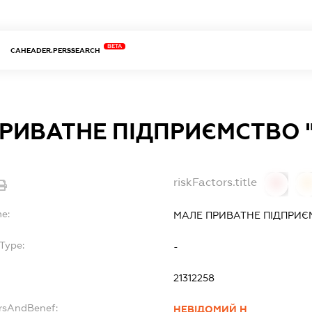
BETA
CAHEADER.PERSSEARCH
РИВАТНЕ ПІДПРИЄМСТВО "
riskFactors.title
0
0
e:
МАЛЕ ПРИВАТНЕ ПІДПРИЄМ
Type:
-
21312258
ersAndBenef:
НЕВІДОМИЙ Н