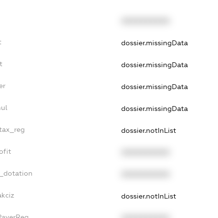
XXXXXXXXXX
t
dossier.missingData
t
dossier.missingData
er
dossier.missingData
ul
dossier.missingData
_tax_reg
dossier.notInList
ofit
XXXXXXXXXX
t_dotation
XXXXXXXXXX
akciz
dossier.notInList
PayerReg