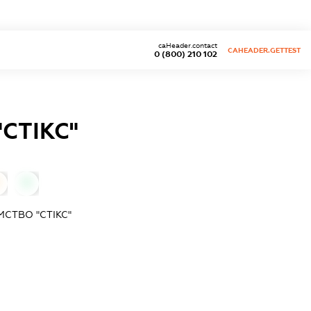
caHeader.contact
CAHEADER.GETTEST
0 (800) 210 102
СТІКС"
0
СТВО "СТІКС"