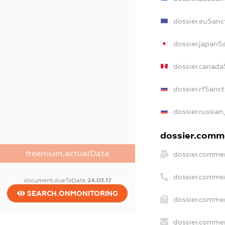
dossier.euSanc
dossier.japanS
dossier.canada
dossier.rfSanct
dossier.russian
dossier.comme
freemium.actualData
dossier.commer
dossier.commer
document.dueToDate
24.03.17
SEARCH.ONMONITORING
dossier.commer
dossier.commer