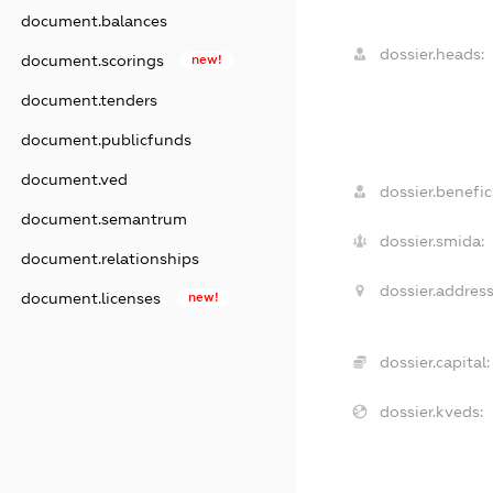
document.balances
dossier.heads:
document.scorings
new!
document.tenders
document.publicfunds
document.ved
dossier.benefici
document.semantrum
dossier.smida:
document.relationships
dossier.address
document.licenses
new!
dossier.capital:
dossier.kveds: