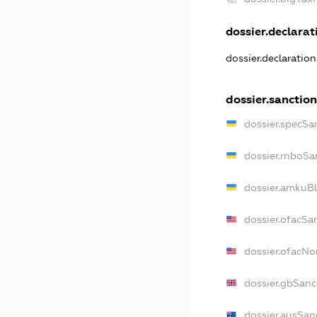
dossier.declarati
dossier.declaratio
dossier.sanction
dossier.specSa
dossier.rnboSa
dossier.amkuBl
dossier.ofacSa
dossier.ofacN
dossier.gbSanc
dossier.ausSan