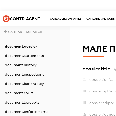
CONTR AGENT
CAHEADER.COMPANIES
CAHEADER.PERSONS
CAHEADER.SEARCH
document.dossier
МАЛЕ П
document.statements
document.history
dossier.title
document.inspections
dossier.fullNam
document.bankruptcy
dossier.opfSub
document.court
document.taxdebts
dossier.edrpo:
document.enforcements
dossier.found