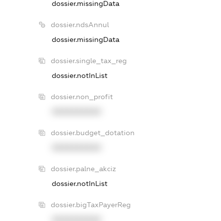
dossier.missingData
dossier.ndsAnnul
dossier.missingData
dossier.single_tax_reg
dossier.notInList
dossier.non_profit
XXXXXXXXXX
dossier.budget_dotation
XXXXXXXXXX
dossier.palne_akciz
dossier.notInList
dossier.bigTaxPayerReg
XXXXXXXXXX