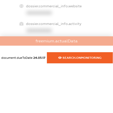
dossier.commercial_info.website
XXXXXXXXXX
dossier.commercial_info.activity
XXXXXXXXXX
freemium.actualData
freemium.exampleText_1
freemium.exampleText_2
document.dueToDate
24.03.17
SEARCH.ONMONITORING
freemium.anonymousPerSearch2
FREEMIUM.DETAILS
FREEMIUM.REGISTER