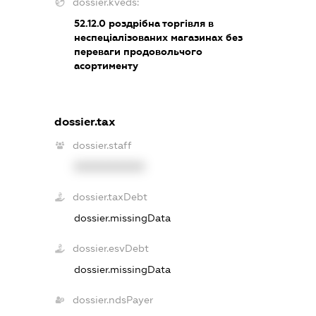
dossier.kveds:
52.12.0
роздрібна торгівля в
неспеціалізованих магазинах без
переваги продовольчого
асортименту
dossier.tax
dossier.staff
XXXXXXXXXX
dossier.taxDebt
dossier.missingData
dossier.esvDebt
dossier.missingData
dossier.ndsPayer