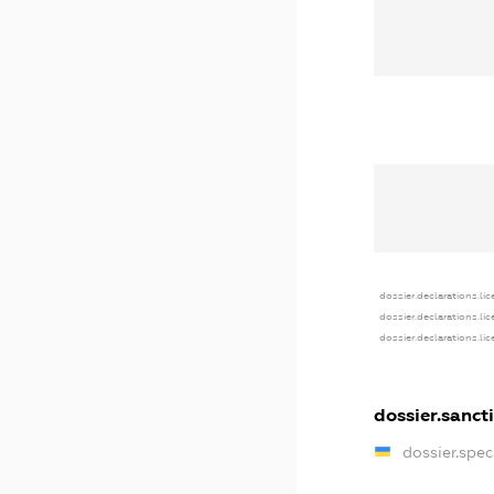
dossier.declarations.li
dossier.declarations.li
dossier.declarations.li
dossier.sanct
dossier.spe