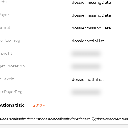
Debt
dossier.missingData
Payer
dossier.missingData
Annul
dossier.missingData
gle_tax_reg
dossier.notInList
_profit
XXXXXXXXXX
get_dotation
XXXXXXXXXX
ne_akciz
dossier.notInList
TaxPayerReg
XXXXXXXXXX
ations.title
2019
ations.pepName
dossier.declarations.personName
dossier.declarations.relType
dossier.declaratio