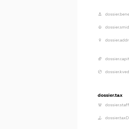
dossier.bene
dossier.smid
dossier.addr
dossier.capit
dossier.kved
dossier.tax
dossier.staf
dossier.tax