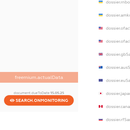
dossier.rnb
dossier.amk
dossier.ofa
dossier.of
dossier.gbS
dossier.aus
freemium.actualData
dossier.euS
document.dueToDate
15.05.25
dossier.jap
SEARCH.ONMONITORING
dossier.can
dossier.rfSa