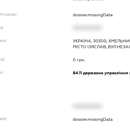
ficiaries:
dossier.missingData
a:
XXXXXXXXXX
ess:
УКРАЇНА, 30300, ХМЕЛЬНИ
МІСТО ІЗЯСЛАВ, ВУЛ.НЕЗ
al:
0 грн.
s:
84.11
державне управління 
f
XXXXXXXXXX
Debt
dossier.missingData