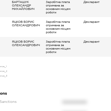
БАРТАШУК
Заробітна плата
Декларант
ОЛЕКСАНДР
отримана за
МИХАЙЛОВИЧ
основним місцем
роботи
ЯЦКОВ БОРИС
Заробітна плата
Декларант
ОЛЕКСАНДРОВИЧ
отримана за
основним місцем
роботи
ЯЦКОВ БОРИС
Заробітна плата
Декларант
ОЛЕКСАНДРОВИЧ
отримана за
основним місцем
роботи
cense_1
cense_2
cense_3
ions
cSanctions
XXXXXXXXXX