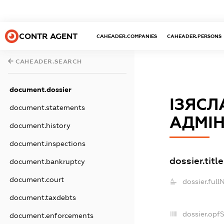
CONTR AGENT
CAHEADER.COMPANIES
CAHEADER.PERSONS
CAHEADER.SEARCH
document.dossier
ІЗЯС
document.statements
АДМІН
document.history
document.inspections
dossier.title
document.bankruptcy
document.court
dossier.full
document.taxdebts
dossier.opf
document.enforcements