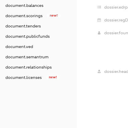
document.balances
dossier.edrp
document.scorings
new!
dossier.regD
document.tenders
dossier.fou
document.publicfunds
document.ved
document.semantrum
document.relationships
dossier.head
document.licenses
new!