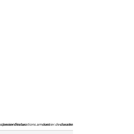
ns.personStatus
dossier.declarations.amount
dossier.declarations.currency
dossier.declarations.source