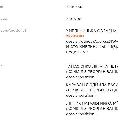
o:
21315334
ate:
24.05.98
ndersAndBenef:
ХМЕЛЬНИЦЬКА ОБЛАСНА 
22985083
dossier.founderAddress
УКРА
МІСТО ХМЕЛЬНИЦЬКИЙ(З)
БУДИНОК 2
s:
ТАНАСІЄНКО ЛІЛІАНА ПЕТ
(КОМІСІЯ З РЕОРГАНІЗАЦІЇ
dossier.position -
КАРАВАН ЛЮДМИЛА ВАСИ
(КОМІСІЯ З РЕОРГАНІЗАЦІЇ
dossier.position -
ЛІННИК НАТАЛІЯ МИКОЛА
(КОМІСІЯ З РЕОРГАНІЗАЦІЇ
dossier.position -