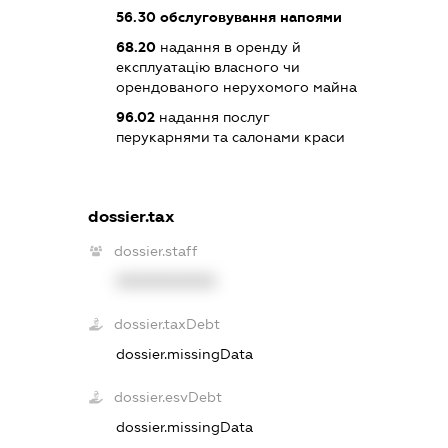
56.30
обслуговування напоями
68.20
надання в оренду й
експлуатацію власного чи
орендованого нерухомого майна
96.02
надання послуг
перукарнями та салонами краси
dossier.tax
dossier.staff
XXXXXXXXXX
dossier.taxDebt
dossier.missingData
dossier.esvDebt
dossier.missingData