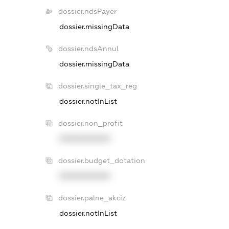
dossier.ndsPayer
dossier.missingData
dossier.ndsAnnul
dossier.missingData
dossier.single_tax_reg
dossier.notInList
dossier.non_profit
XXXXXXXXXX
dossier.budget_dotation
XXXXXXXXXX
dossier.palne_akciz
dossier.notInList