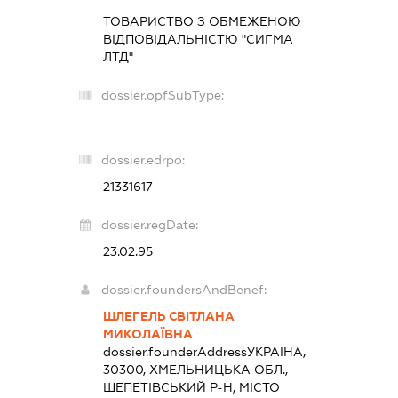
ТОВАРИСТВО З ОБМЕЖЕНОЮ
ВІДПОВІДАЛЬНІСТЮ "СИГМА
ЛТД"
dossier.opfSubType:
-
dossier.edrpo:
21331617
dossier.regDate:
23.02.95
dossier.foundersAndBenef:
ШЛЕГЕЛЬ СВІТЛАНА
МИКОЛАЇВНА
dossier.founderAddress
УКРАЇНА,
30300, ХМЕЛЬНИЦЬКА ОБЛ.,
ШЕПЕТІВСЬКИЙ Р-Н, МІСТО