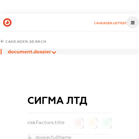
CAHEADER.GETTEST
CAHEADER.SEARCH
document.dossier
СИГМА ЛТД
riskFactors.title
0
0
0
dossier.fullName: