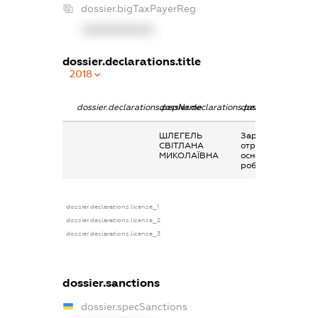
dossier.bigTaxPayerReg
XXXXXXXXXX
dossier.declarations.title
2018
dossier.declarations.pepName
dossier.declarations.personName
dossier.declaratio
ШЛЕГЕЛЬ
Заробітна плата
СВІТЛАНА
отримана за
МИКОЛАЇВНА
основним місцем
роботи
dossier.declarations.license_1
dossier.declarations.license_2
dossier.declarations.license_3
dossier.sanctions
dossier.specSanctions