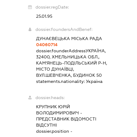
dossier.regDate:
25.01.95
dossier.foundersAndBenef:
ДУНАЄВЕЦЬКА МІСЬКА РАДА
04060714
dossier.founderAddress
УКРАЇНА,
32400, ХМЕЛЬНИЦЬКА ОБЛ.,
КАМ'ЯНЕЦЬ-ПОДІЛЬСЬКИЙ Р-Н,
МІСТО ДУНАЇВЦІ,
ВУЛ.ШЕВЧЕНКА, БУДИНОК 50
statements.nationality:
Україна
dossier.heads:
КРУПНИК ЮРІЙ
ВОЛОДИМИРОВИЧ
-
ПРЕДСТАВНИК
ВІДОМОСТІ
ВІДСУТНІ
dossier.position -