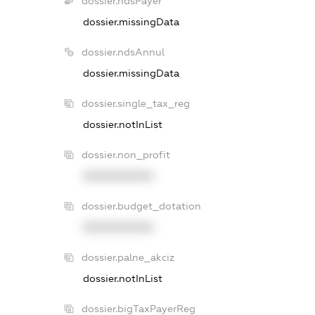
dossier.ndsPayer
dossier.missingData
dossier.ndsAnnul
dossier.missingData
dossier.single_tax_reg
dossier.notInList
dossier.non_profit
XXXXXXXXXX
dossier.budget_dotation
XXXXXXXXXX
dossier.palne_akciz
dossier.notInList
dossier.bigTaxPayerReg