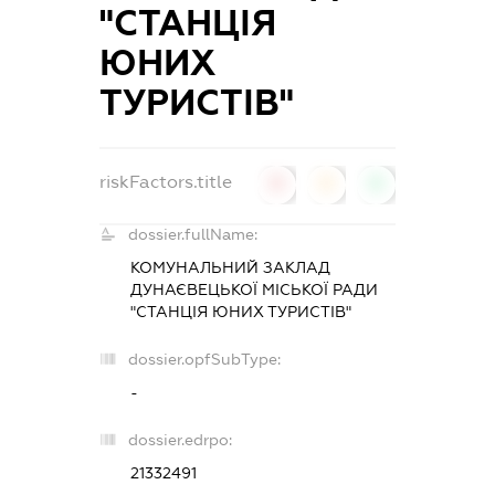
"СТАНЦІЯ
ЮНИХ
ТУРИСТІВ"
riskFactors.title
0
0
0
dossier.fullName:
КОМУНАЛЬНИЙ ЗАКЛАД
ДУНАЄВЕЦЬКОЇ МІСЬКОЇ РАДИ
"СТАНЦІЯ ЮНИХ ТУРИСТІВ"
dossier.opfSubType:
-
dossier.edrpo:
21332491