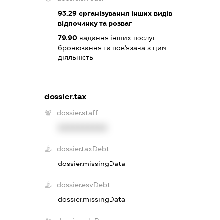
93.29
організування інших видів
відпочинку та розваг
79.90
надання інших послуг
бронювання та пов'язана з цим
діяльність
dossier.tax
dossier.staff
XXXXXXXXXX
dossier.taxDebt
dossier.missingData
dossier.esvDebt
dossier.missingData