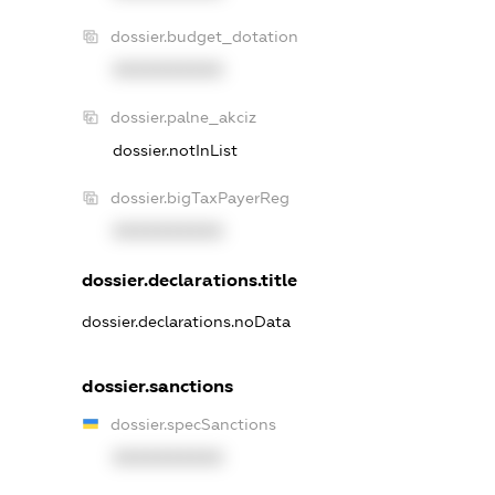
dossier.budget_dotation
XXXXXXXXXX
dossier.palne_akciz
dossier.notInList
dossier.bigTaxPayerReg
XXXXXXXXXX
dossier.declarations.title
dossier.declarations.noData
dossier.sanctions
dossier.specSanctions
XXXXXXXXXX