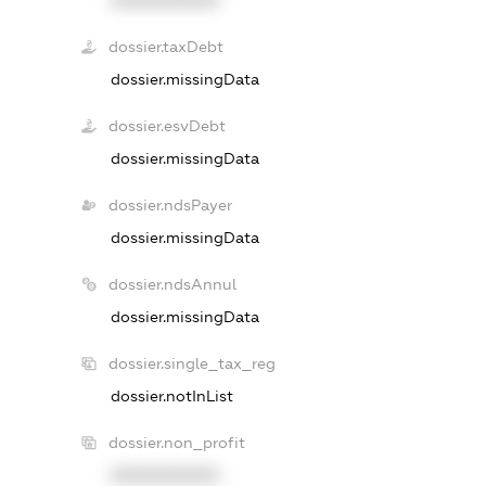
dossier.taxDebt
dossier.missingData
dossier.esvDebt
dossier.missingData
dossier.ndsPayer
dossier.missingData
dossier.ndsAnnul
dossier.missingData
dossier.single_tax_reg
dossier.notInList
dossier.non_profit
XXXXXXXXXX