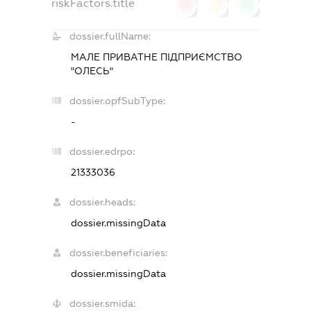
riskFactors.title
0
0
0
dossier.fullName:
МАЛЕ ПРИВАТНЕ ПІДПРИЄМСТВО
"ОЛЕСЬ"
dossier.opfSubType:
-
dossier.edrpo:
21333036
dossier.heads:
dossier.missingData
dossier.beneficiaries:
dossier.missingData
dossier.smida: