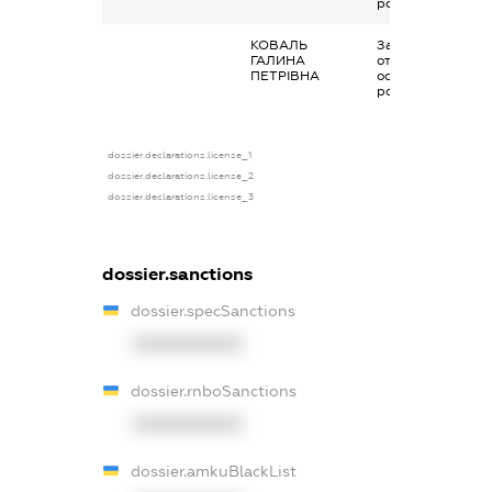
роботи
КОВАЛЬ
Заробітна плата
ГАЛИНА
отримана за
ПЕТРІВНА
основним місцем
роботи
dossier.declarations.license_1
dossier.declarations.license_2
dossier.declarations.license_3
dossier.sanctions
dossier.specSanctions
XXXXXXXXXX
dossier.rnboSanctions
XXXXXXXXXX
dossier.amkuBlackList