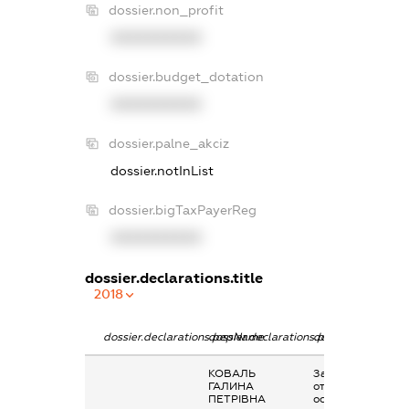
dossier.non_profit
XXXXXXXXXX
dossier.budget_dotation
XXXXXXXXXX
dossier.palne_akciz
dossier.notInList
dossier.bigTaxPayerReg
XXXXXXXXXX
dossier.declarations.title
2018
dossier.declarations.pepName
dossier.declarations.personName
dossier.declarati
КОВАЛЬ
Заробітна плата
ГАЛИНА
отримана за
ПЕТРІВНА
основним місцем