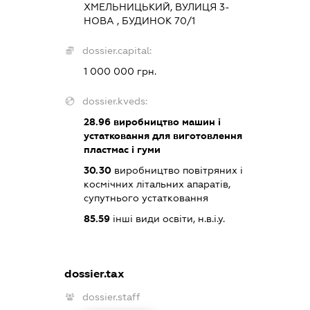
ХМЕЛЬНИЦЬКИЙ, ВУЛИЦЯ 3-
НОВА , БУДИНОК 70/1
dossier.capital:
1 000 000 грн.
dossier.kveds:
28.96
виробництво машин і
устатковання для виготовлення
пластмас і гуми
30.30
виробництво повітряних і
космічних літальних апаратів,
супутнього устатковання
85.59
інші види освіти, н.в.і.у.
dossier.tax
dossier.staff