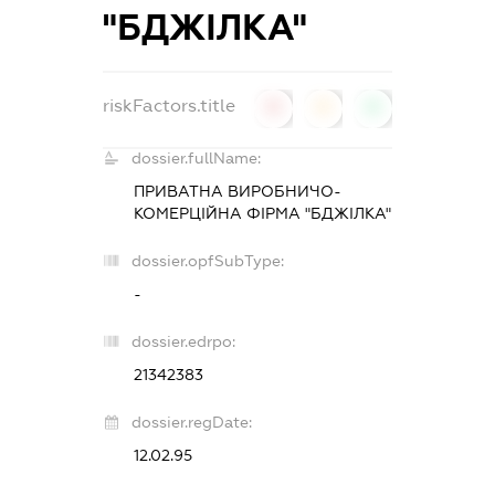
"БДЖІЛКА"
riskFactors.title
0
0
0
dossier.fullName:
ПРИВАТНА ВИРОБНИЧО-
КОМЕРЦІЙНА ФІРМА "БДЖІЛКА"
dossier.opfSubType:
-
dossier.edrpo:
21342383
dossier.regDate:
12.02.95