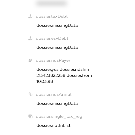
XXXXXXXXXX
dossier.taxDebt
dossier.missingData
dossier.esvDebt
dossier.missingData
dossier.ndsPayer
dossier.yes
dossier.ndsInn
213423822258
dossier.from
10.03.98
dossier.ndsAnnul
dossier.missingData
dossier.single_tax_reg
dossier.notInList