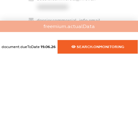
XXXXXXXXXX
dossier.commercial_info.email
freemium.actualData
XXXXXXXXXX
dossier.commercial_info.website
document.dueToDate
19.06.26
SEARCH.ONMONITORING
XXXXXXXXXX
dossier.commercial_info.activity
XXXXXXXXXX
freemium.exampleText_1
freemium.exampleText_2
freemium.anonymousPerSearch2
FREEMIUM.DETAILS
FREEMIUM.REGISTER