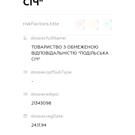
СІЧ"
riskFactors.title
0
0
0
dossier.fullName:
ТОВАРИСТВО З ОБМЕЖЕНОЮ
ВІДПОВІДАЛЬНІСТЮ "ПОДІЛЬСЬКА
СІЧ"
dossier.opfSubType:
-
dossier.edrpo:
21343098
dossier.regDate:
24.11.94