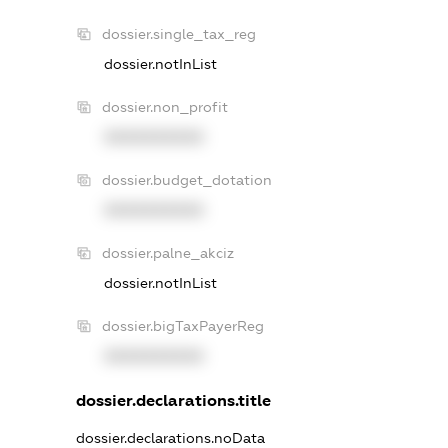
dossier.single_tax_reg
dossier.notInList
dossier.non_profit
XXXXXXXXXX
dossier.budget_dotation
XXXXXXXXXX
dossier.palne_akciz
dossier.notInList
dossier.bigTaxPayerReg
XXXXXXXXXX
dossier.declarations.title
dossier.declarations.noData