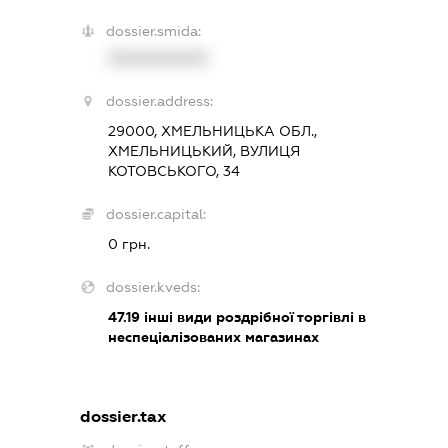
dossier.smida:
XXXXXXXXXX
dossier.address:
29000, ХМЕЛЬНИЦЬКА ОБЛ.,
ХМЕЛЬНИЦЬКИЙ, ВУЛИЦЯ
КОТОВСЬКОГО, 34
dossier.capital:
0 грн.
dossier.kveds:
47.19
інші види роздрібної торгівлі в
неспеціалізованих магазинах
dossier.tax