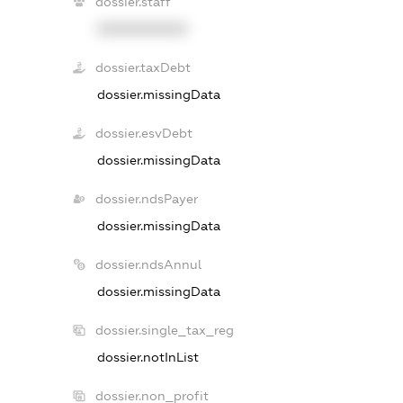
dossier.staff
XXXXXXXXXX
dossier.taxDebt
dossier.missingData
dossier.esvDebt
dossier.missingData
dossier.ndsPayer
dossier.missingData
dossier.ndsAnnul
dossier.missingData
dossier.single_tax_reg
dossier.notInList
dossier.non_profit