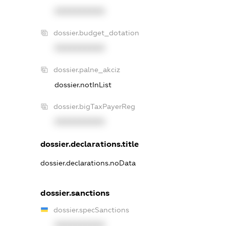
XXXXXXXXXX
dossier.budget_dotation
XXXXXXXXXX
dossier.palne_akciz
dossier.notInList
dossier.bigTaxPayerReg
XXXXXXXXXX
dossier.declarations.title
dossier.declarations.noData
dossier.sanctions
dossier.specSanctions
XXXXXXXXXX