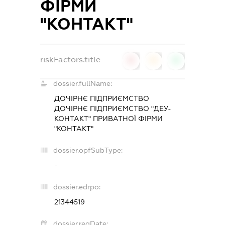
ФІРМИ
"КОНТАКТ"
riskFactors.title
0
0
0
dossier.fullName:
ДОЧІРНЄ ПІДПРИЄМСТВО
ДОЧІРНЄ ПІДПРИЄМСТВО "ДЕУ-
КОНТАКТ" ПРИВАТНОЇ ФІРМИ
"КОНТАКТ"
dossier.opfSubType:
-
dossier.edrpo:
21344519
dossier.regDate: