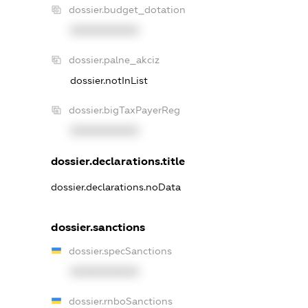
dossier.budget_dotation
XXXXXXXXXX
dossier.palne_akciz
dossier.notInList
dossier.bigTaxPayerReg
XXXXXXXXXX
dossier.declarations.title
dossier.declarations.noData
dossier.sanctions
dossier.specSanctions
XXXXXXXXXX
dossier.rnboSanctions