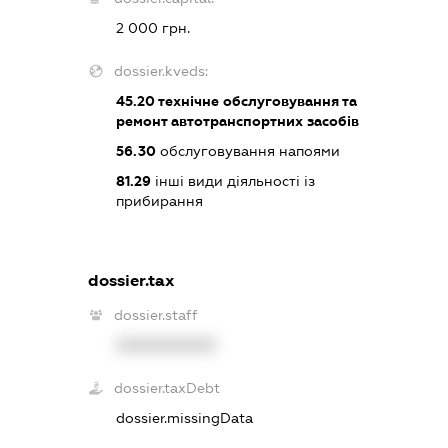
2 000 грн.
dossier.kveds:
45.20
технічне обслуговування та
ремонт автотранспортних засобів
56.30
обслуговування напоями
81.29
інші види діяльності із
прибирання
dossier.tax
dossier.staff
XXXXXXXXXX
dossier.taxDebt
dossier.missingData