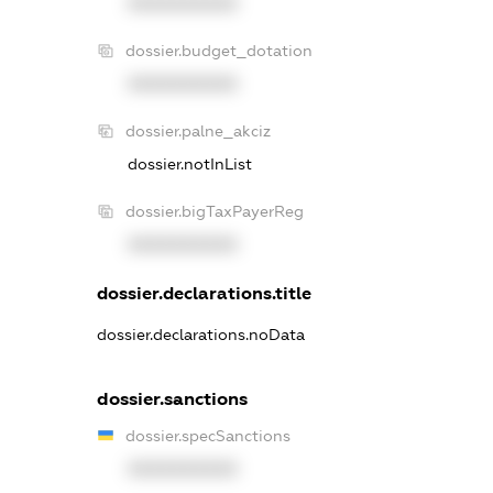
XXXXXXXXXX
dossier.budget_dotation
XXXXXXXXXX
dossier.palne_akciz
dossier.notInList
dossier.bigTaxPayerReg
XXXXXXXXXX
dossier.declarations.title
dossier.declarations.noData
dossier.sanctions
dossier.specSanctions
XXXXXXXXXX