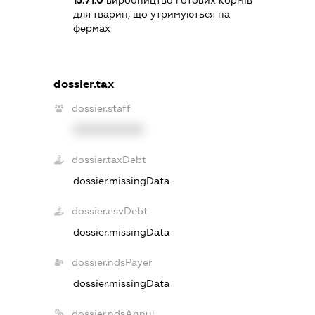
15.71.0
виробництво готових кормів
для тварин, що утримуються на
фермах
dossier.tax
dossier.staff
XXXXXXXXXX
dossier.taxDebt
dossier.missingData
dossier.esvDebt
dossier.missingData
dossier.ndsPayer
dossier.missingData
dossier.ndsAnnul