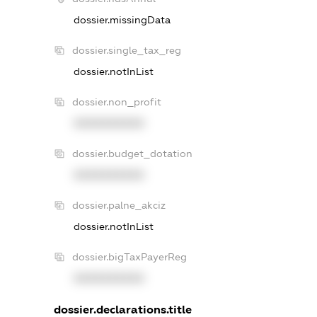
dossier.missingData
dossier.single_tax_reg
dossier.notInList
dossier.non_profit
XXXXXXXXXX
dossier.budget_dotation
XXXXXXXXXX
dossier.palne_akciz
dossier.notInList
dossier.bigTaxPayerReg
XXXXXXXXXX
dossier.declarations.title