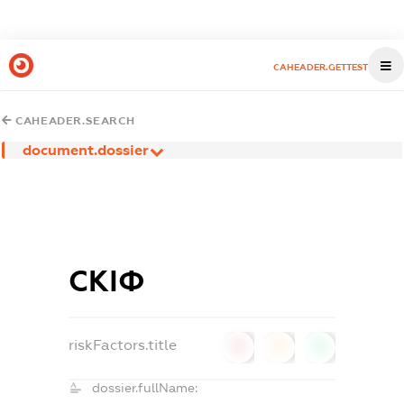
CAHEADER.GETTEST
CAHEADER.SEARCH
document.dossier
СКІФ
riskFactors.title
0
0
0
dossier.fullName: