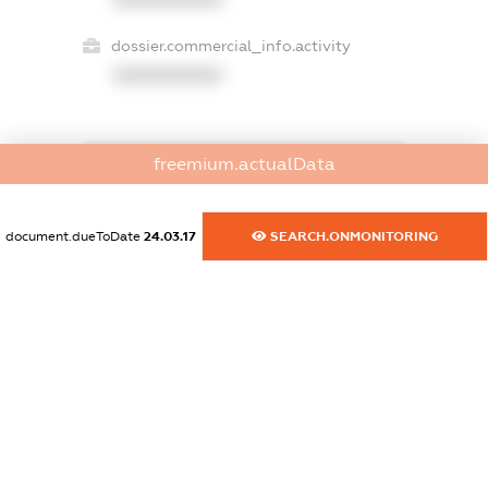
dossier.commercial_info.activity
XXXXXXXXXX
freemium.actualData
freemium.exampleText_1
freemium.exampleText_2
freemium.anonymousPerSearch2
document.dueToDate
24.03.17
SEARCH.ONMONITORING
FREEMIUM.DETAILS
FREEMIUM.REGISTER