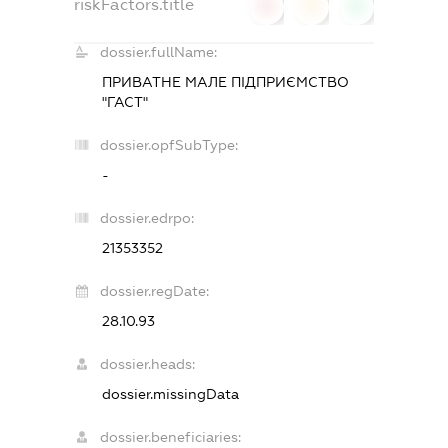
riskFactors.title
0
0
0
dossier.fullName:
ПРИВАТНЕ МАЛЕ ПІДПРИЄМСТВО
"ГАСТ"
dossier.opfSubType:
-
dossier.edrpo:
21353352
dossier.regDate:
28.10.93
dossier.heads:
dossier.missingData
dossier.beneficiaries: