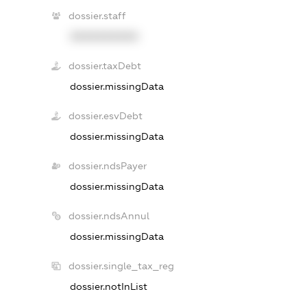
dossier.staff
XXXXXXXXXX
dossier.taxDebt
dossier.missingData
dossier.esvDebt
dossier.missingData
dossier.ndsPayer
dossier.missingData
dossier.ndsAnnul
dossier.missingData
dossier.single_tax_reg
dossier.notInList