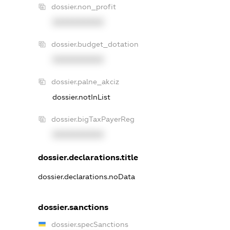
dossier.non_profit
XXXXXXXXXX
dossier.budget_dotation
XXXXXXXXXX
dossier.palne_akciz
dossier.notInList
dossier.bigTaxPayerReg
XXXXXXXXXX
dossier.declarations.title
dossier.declarations.noData
dossier.sanctions
dossier.specSanctions