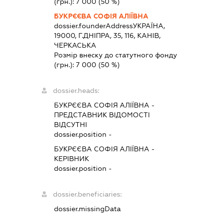
(грн.):
7 000
(50 %)
БУКРЄЄВА СОФІЯ АЛІЇВНА
dossier.founderAddress
УКРАЇНА,
19000, Г.ДНІПРА, 35, 116, КАНІВ,
ЧЕРКАСЬКА
Розмір внеску до статутного фонду
(грн.):
7 000
(50 %)
dossier.heads:
БУКРЄЄВА СОФІЯ АЛІЇВНА
-
ПРЕДСТАВНИК
ВІДОМОСТІ
ВІДСУТНІ
dossier.position -
БУКРЄЄВА СОФІЯ АЛІЇВНА
-
КЕРІВНИК
dossier.position -
dossier.beneficiaries:
dossier.missingData