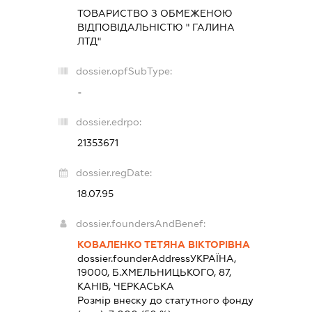
ТОВАРИСТВО З ОБМЕЖЕНОЮ
ВІДПОВІДАЛЬНІСТЮ " ГАЛИНА
ЛТД"
dossier.opfSubType:
-
dossier.edrpo:
21353671
dossier.regDate:
18.07.95
dossier.foundersAndBenef:
КОВАЛЕНКО ТЕТЯНА ВІКТОРІВНА
dossier.founderAddress
УКРАЇНА,
19000, Б.ХМЕЛЬНИЦЬКОГО, 87,
КАНІВ, ЧЕРКАСЬКА
Розмір внеску до статутного фонду