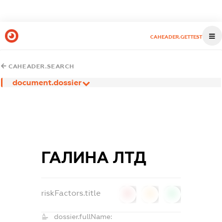
CAHEADER.GETTEST
CAHEADER.SEARCH
document.dossier
ГАЛИНА ЛТД
riskFactors.title
0
0
0
dossier.fullName: