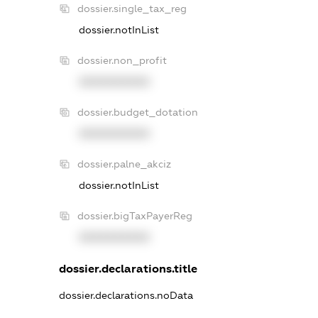
dossier.single_tax_reg
dossier.notInList
dossier.non_profit
XXXXXXXXXX
dossier.budget_dotation
XXXXXXXXXX
dossier.palne_akciz
dossier.notInList
dossier.bigTaxPayerReg
XXXXXXXXXX
dossier.declarations.title
dossier.declarations.noData