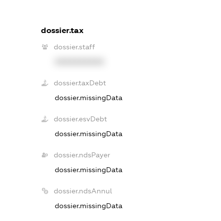
dossier.tax
dossier.staff
XXXXXXXXXX
dossier.taxDebt
dossier.missingData
dossier.esvDebt
dossier.missingData
dossier.ndsPayer
dossier.missingData
dossier.ndsAnnul
dossier.missingData