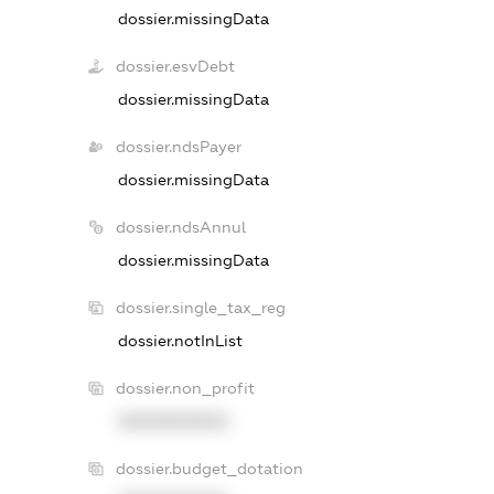
dossier.missingData
dossier.esvDebt
dossier.missingData
dossier.ndsPayer
dossier.missingData
dossier.ndsAnnul
dossier.missingData
dossier.single_tax_reg
dossier.notInList
dossier.non_profit
XXXXXXXXXX
dossier.budget_dotation