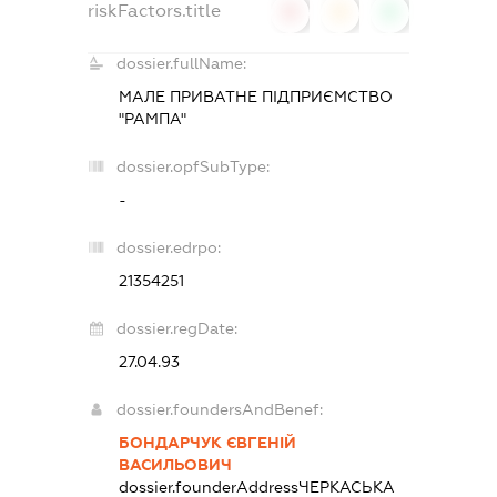
riskFactors.title
0
0
0
dossier.fullName:
МАЛЕ ПРИВАТНЕ ПІДПРИЄМСТВО
"РАМПА"
dossier.opfSubType:
-
dossier.edrpo:
21354251
dossier.regDate:
27.04.93
dossier.foundersAndBenef:
БОНДАРЧУК ЄВГЕНІЙ
ВАСИЛЬОВИЧ
dossier.founderAddress
ЧЕРКАСЬКА