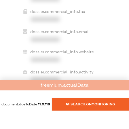
dossier.commercial_info.fax
XXXXXXXXXX
dossier.commercial_info.email
XXXXXXXXXX
dossier.commercial_info.website
XXXXXXXXXX
dossier.commercial_info.activity
XXXXXXXXXX
freemium.actualData
document.dueToDate
11.07.18
SEARCH.ONMONITORING
freemium.exampleText_1
freemium.exampleText_2
freemium.anonymousPerSearch2
FREEMIUM.DETAILS