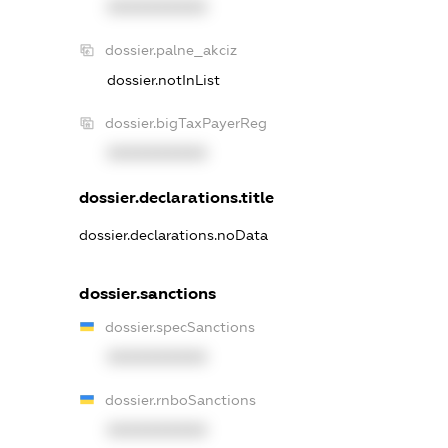
XXXXXXXXXX
dossier.palne_akciz
dossier.notInList
dossier.bigTaxPayerReg
XXXXXXXXXX
dossier.declarations.title
dossier.declarations.noData
dossier.sanctions
dossier.specSanctions
XXXXXXXXXX
dossier.rnboSanctions
XXXXXXXXXX