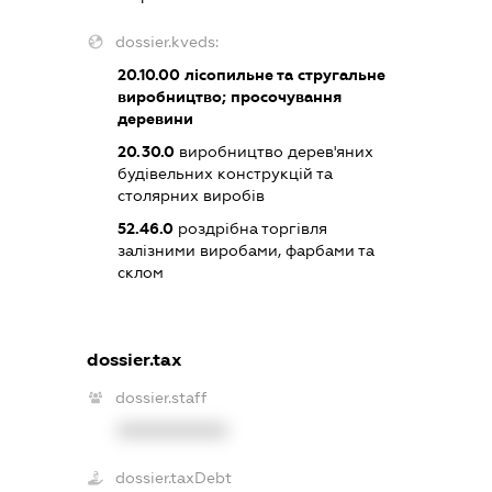
dossier.kveds:
20.10.00
лісопильне та стругальне
виробництво; просочування
деревини
20.30.0
виробництво дерев'яних
будівельних конструкцій та
столярних виробів
52.46.0
роздрібна торгівля
залізними виробами, фарбами та
склом
dossier.tax
dossier.staff
XXXXXXXXXX
dossier.taxDebt