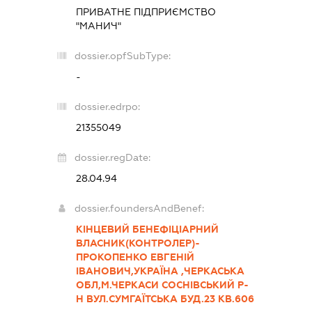
ПРИВАТНЕ ПІДПРИЄМСТВО
"МАНИЧ"
dossier.opfSubType:
-
dossier.edrpo:
21355049
dossier.regDate:
28.04.94
dossier.foundersAndBenef:
КІНЦЕВИЙ БЕНЕФІЦІАРНИЙ
ВЛАСНИК(КОНТРОЛЕР)-
ПРОКОПЕНКО ЕВГЕНІЙ
ІВАНОВИЧ,УКРАЇНА ,ЧЕРКАСЬКА
ОБЛ,М.ЧЕРКАСИ СОСНІВСЬКИЙ Р-
Н ВУЛ.СУМГАЇТСЬКА БУД.23 КВ.606