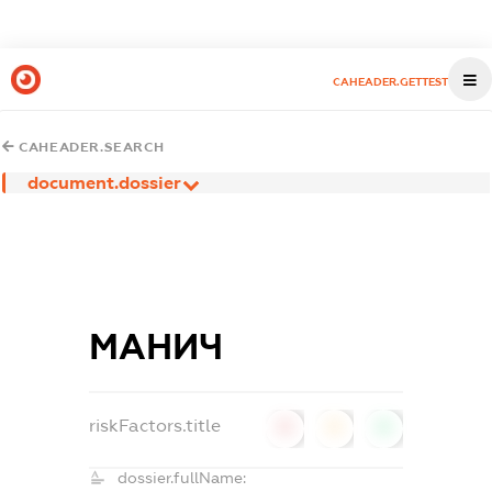
CAHEADER.GETTEST
CAHEADER.SEARCH
document.dossier
МАНИЧ
riskFactors.title
0
0
0
dossier.fullName: