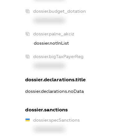
dossier.budget_dotation
XXXXXXXXXX
dossier.palne_akciz
dossier.notInList
dossier.bigTaxPayerReg
XXXXXXXXXX
dossier.declarations.title
dossier.declarations.noData
dossier.sanctions
dossier.specSanctions
XXXXXXXXXX